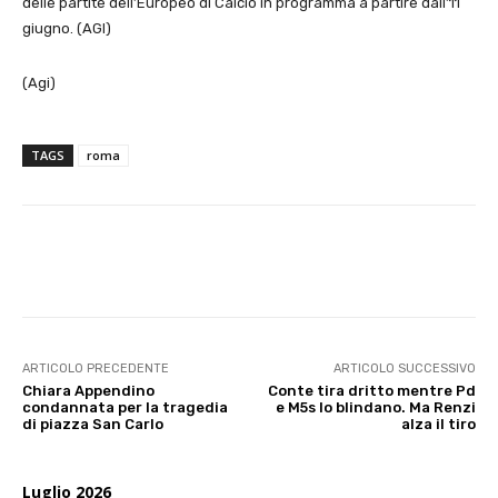
delle partite dell’Europeo di Calcio in programma a partire dall’11
giugno. (AGI)
(Agi)
TAGS
roma
E-mail
X
WhatsApp
Face
ARTICOLO PRECEDENTE
ARTICOLO SUCCESSIVO
Chiara Appendino
Conte tira dritto mentre Pd
condannata per la tragedia
e M5s lo blindano. Ma Renzi
di piazza San Carlo
alza il tiro
Luglio 2026