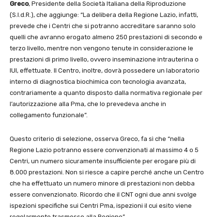
Greco
, Presidente della Società Italiana della Riproduzione
(S.I.d.R.), che aggiunge: “La delibera della Regione Lazio, infatti,
prevede che i Centri che si potranno accreditare saranno solo
quelli che avranno erogato almeno 250 prestazioni di secondo e
terzo livello, mentre non vengono tenute in considerazione le
prestazioni di primo livello, ovvero inseminazione intrauterina o
IUI, effettuate. Il Centro, inoltre, dovrà possedere un laboratorio
interno di diagnostica biochimica con tecnologia avanzata,
contrariamente a quanto disposto dalla normativa regionale per
l’autorizzazione alla Pma, che lo prevedeva anche in
collegamento funzionale”.
Questo criterio di selezione, osserva Greco, fa sì che “nella
Regione Lazio potranno essere convenzionati al massimo 4 o 5
Centri, un numero sicuramente insufficiente per erogare più di
8.000 prestazioni. Non si riesce a capire perché anche un Centro
che ha effettuato un numero minore di prestazioni non debba
essere convenzionato. Ricordo che il CNT ogni due anni svolge
ispezioni specifiche sui Centri Pma, ispezioni il cui esito viene
regolarmente trasmesso alla Regione”.