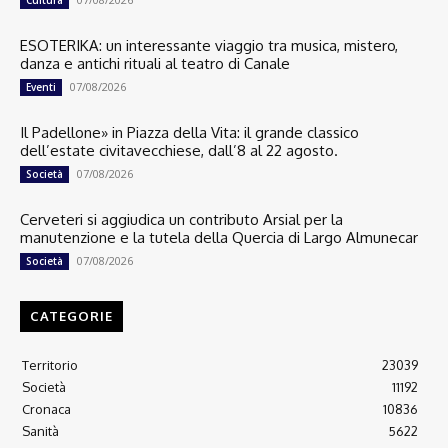
ESOTERIKA: un interessante viaggio tra musica, mistero,
danza e antichi rituali al teatro di Canale
07/08/2026
Eventi
Il Padellone» in Piazza della Vita: il grande classico
dell’estate civitavecchiese, dall’8 al 22 agosto.
07/08/2026
Società
Cerveteri si aggiudica un contributo Arsial per la
manutenzione e la tutela della Quercia di Largo Almunecar
07/08/2026
Società
CATEGORIE
Territorio
23039
Società
11192
Cronaca
10836
Sanità
5622