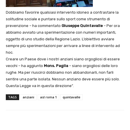
Dobbiamo favorire qualsiasi intervento idoneo a contrastare la
solitudine sociale e puntare sullo sport come strumento di
prevenzione – ha commentato
Giuseppe Quintavalle
– Per ora
abbiamo avviato una sperimentazione con numeri importanti,
oggetto di uno studio della Regione Lazio. L’obiettivo avviare
sempre più sperimentazioni per arrivare a linee di intervento ad
hoc.
Creare un Paese dove i nostri anziani siano orgogliosi di essere
vecchi – ha aggiunto
Mons. Paglia
– siano orgogliosi delle loro
rughe. Ma per riuscirci dobbiamo non abbandonarli, non farli
sentire una parte isolata. Nessun anziano deve essere più solo.
Questa Legge va in questa direzione”.
TAGS
anziani
asl roma 1
quintavalle
E-mail
X
WhatsApp
Face