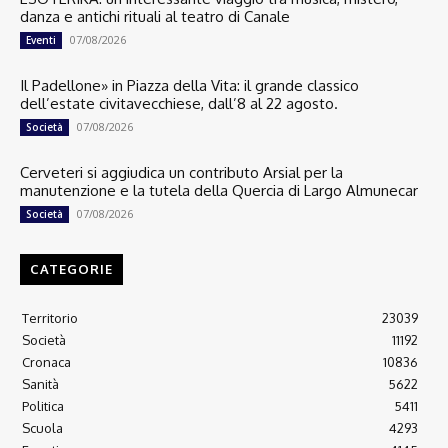
danza e antichi rituali al teatro di Canale
07/08/2026
Eventi
Il Padellone» in Piazza della Vita: il grande classico
dell’estate civitavecchiese, dall’8 al 22 agosto.
07/08/2026
Società
Cerveteri si aggiudica un contributo Arsial per la
manutenzione e la tutela della Quercia di Largo Almunecar
07/08/2026
Società
CATEGORIE
Territorio
23039
Società
11192
Cronaca
10836
Sanità
5622
Politica
5411
Scuola
4293