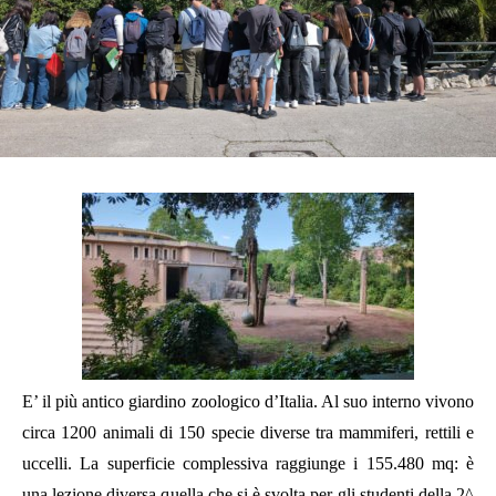
E’ il
più antico giardino zoologico d’
Italia
. Al suo interno vivono
c
irca 1200 animali di 150 specie diverse tra mammiferi, rettili e
uccelli
. La
superficie complessiva
raggiunge i
155
.
480 m
q: è
una lezione diversa quella che si è svolta per gli studenti della 2^