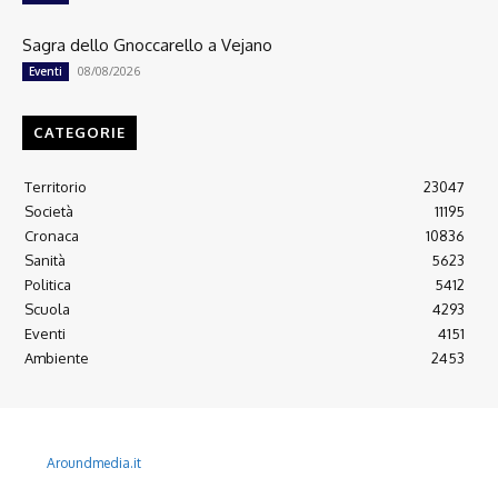
Sagra dello Gnoccarello a Vejano
08/08/2026
Eventi
CATEGORIE
Territorio
23047
Società
11195
Cronaca
10836
Sanità
5623
Politica
5412
Scuola
4293
Eventi
4151
Ambiente
2453
© 2022 Copyright All Rights reserved.
L'AGONE NUOVO - Associazione non lucrativa - C.F. 97316940580
Aroundmedia.it
Disclaimer
Ultimo Numero
Abbònati
Arretrati
Alma