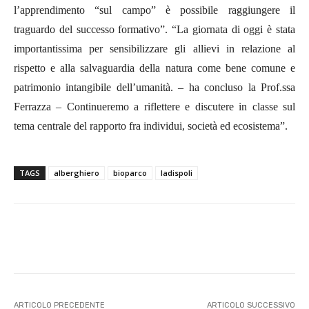
l’apprendimento “sul campo” è possibile raggiungere il
traguardo del successo formativo”. “
La giornata di oggi è stata
importantissima per sensibilizzare gli allievi in relazione al
rispetto e alla salvaguardia della natura come bene comune e
patrimonio intangibile dell’umanità
. – ha concluso la Prof.ssa
Ferrazza – Continueremo a riflettere e discutere in classe sul
tema centrale del rapporto fra individui, società ed ecosistema
”.
TAGS
alberghiero
bioparco
ladispoli
E-mail
X
WhatsApp
Face
ARTICOLO PRECEDENTE
ARTICOLO SUCCESSIVO