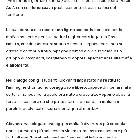
1965 fondò il giornale “L’Idea Socialista” e poi la radio libera “Radio
Aut”, con cui denunciava pubblicamente i boss mafiosi del
territorio.
Le sue denunce lo resero una figura scomoda non solo per la
mafia, ma anche per suo padre Luigi, ancora legato a Cosa
Nostra, che finì per allontanarlo da casa. Peppino però non si
arrese e continuò il suo impegno politico e civile insieme a un
gruppo di compagni, scegliendo di opporsi apertamente alla mafia
e all’omertà.
Nel dialogo con gli studenti, Giovanni Impastato ha restituito
l’immagine di un uomo coraggioso e libero, capace di ribellarsi alla
cultura mafiosa nella quale era nato e cresciuto. Peppino ebbe la
forza di scegliere da che parte stare, definendo la mafia con
parole inequivocabili: «una montagna di merda».
Giovanni ha spiegato che oggi la mafia è diventata più subdola:
non si presenta più solo con la violenza, ma assume sempre più i
tratti di una
“
borghesia mafiosa”, capace di infiltrarsi nelle