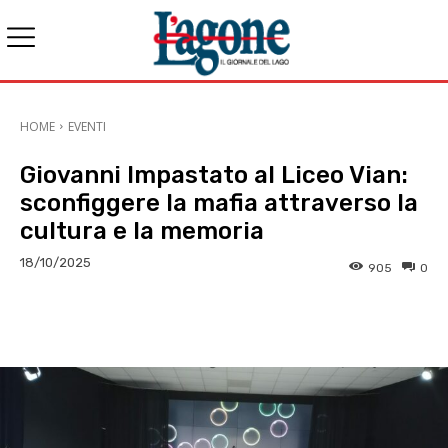
HOME
EVENTI
Giovanni Impastato al Liceo Vian:
sconfiggere la mafia attraverso la
cultura e la memoria
18/10/2025
905
0
E-mail
X
WhatsApp
Face