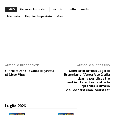
TAGS
Giovanni Impastato
incontro
lotta
mafia
Memoria
Peppino Impastato
Vian
E-mail
X
WhatsApp
Face
ARTICOLO PRECEDENTE
ARTICOLO SUCCESSIVO
𝐆𝐢𝐨𝐫𝐧𝐚𝐭𝐚 𝐜𝐨𝐧 𝐆𝐢𝐨𝐯𝐚𝐧𝐧𝐢 𝐈𝐦𝐩𝐚𝐬𝐭𝐚𝐭𝐨
Comitato Difesa Lago di
𝐚𝐥 𝐋𝐢𝐜𝐞𝐨 𝐕𝐢𝐚𝐧
Bracciano: “Acea Ato 2 alla
sbarra per disastro
ambientale. Resta alta la
guardia a difesa
dell’ecosistema lacustre”
Luglio 2026