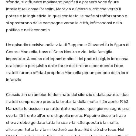
sfondo, si diffusero movimenti pacifisti e presero voce figure
intellettuali come Pasolini, Moravia e Sciascia, critiche verso il
potere e le ingiustizie. In quel contesto, le mafie si rafforzarono e
si spostarono dalle campagne verso le città, infiltrandosi nella
politica e nell’economia.
Un episodio decisivo nella vita di Peppino e Giovanni fu la figura di
Cesare Manzella, boss di Cosa Nostra e zio della famiglia
Impastato. A causa dei legami mafiosi del padre Luigi, la loro casa
era spesso perquisita dalle forze dell’ordine e per questo i due
fratelli furono affidati proprio a Manzella per un periodo della loro
infanzia.
Cresciuti in un ambiente dominato dal silenzio e dalla paura, i due
fratelli compresero presto la brutalità della mafia. Il 26 aprile 1963
Manzella fu ucciso in un attentato mafioso: quel giorno segnò una
svolta. Di fronte all’orrore di quella morte, Peppino disse la frase
che avrebbe guidato tutta la sua vita: «Se questa è la mafia,
allora per tutta la vita mi batterò contro». Ed è ciò che fece. Nel