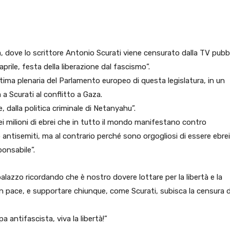
pp
Facebook
Pinterest
Linkedin
, dove lo scrittore Antonio Scurati viene censurato dalla TV pubb
 aprile, festa della liberazione dal fascismo”.
ltima plenaria del Parlamento europeo di questa legislatura, in un
a Scurati al conflitto a Gaza.
e, dalla politica criminale di Netanyahu”.
i milioni di ebrei che in tutto il mondo manifestano contro
antisemiti, ma al contrario perché sono orgogliosi di essere ebrei
ponsabile”.
alazzo ricordando che è nostro dovere lottare per la libertà e la
d in pace, e supportare chiunque, come Scurati, subisca la censura d
opa antifascista, viva la libertà!”