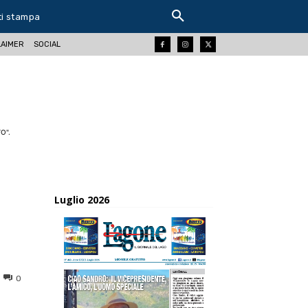
ti stampa
LAIMER
SOCIAL
O".
Luglio 2026
0