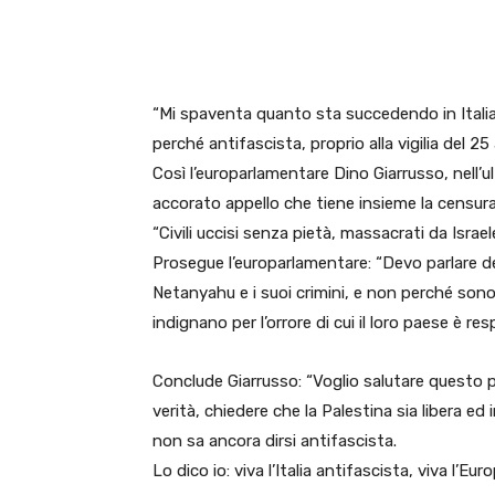
E-mail
X
WhatsA
“Mi spaventa quanto sta succedendo in Italia
perché antifascista, proprio alla vigilia del 25
Così l’europarlamentare Dino Giarrusso, nell’u
accorato appello che tiene insieme la censura 
“Civili uccisi senza pietà, massacrati da Israel
Prosegue l’europarlamentare: “Devo parlare de
Netanyahu e i suoi crimini, e non perché sono 
indignano per l’orrore di cui il loro paese è res
Conclude Giarrusso: “Voglio salutare questo p
verità, chiedere che la Palestina sia libera e
non sa ancora dirsi antifascista.
Lo dico io: viva l’Italia antifascista, viva l’Eur