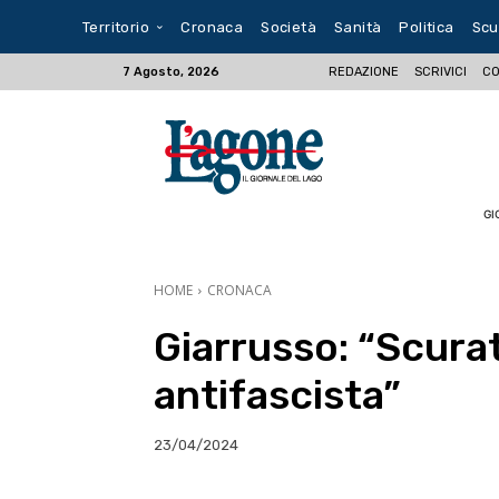
Territorio
Cronaca
Società
Sanità
Politica
Scu
REDAZIONE
SCRIVICI
CO
7 Agosto, 2026
GI
HOME
CRONACA
Giarrusso: “Scura
antifascista”
23/04/2024