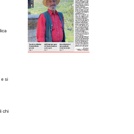
ReddIt
Tumblr
Telegram
Viber
lica
 e si
i chi