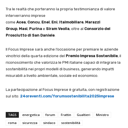
Tra le realtà che porteranno la propria testimonianza di valore
interverranno imprese
come
Acea
,
Concu
,
Enel
,
Eni
,
Italmobiliare
,
Marazzi
Group
,
Masi
,
Purina
e
Siram Veolia
, oltre al
Consorzio del
Prosciutto di San Daniele
.
Il Focus Imprese sarà anche l’occasione per premiare le aziende
vincitrici della quarta edizione del
Premio Impresa Sostenibile
, il
riconoscimento che valorizza le PMI italiane capaci di integrare la
sostenibilità nei propri modelli di business, generando impatti
misurabili a livello ambientale, sociale ed economico.
La partecipazione al Focus Imprese è gratuita, con registrazione
sul sito:
24oreventi.com/forumsostenibilita2025imprese
TAGS
energetica
forum
Frattin
Gualtieri
Ministro
roma
sicurezza
sindaco
sostenibilità