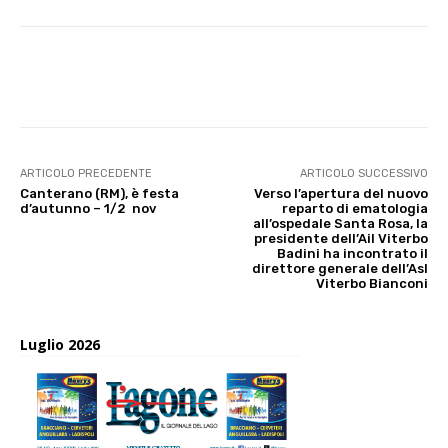
E-mail
X
WhatsApp
Face
ARTICOLO PRECEDENTE
ARTICOLO SUCCESSIVO
Canterano (RM), è festa
Verso l’apertura del nuovo
d’autunno – 1/2 nov
reparto di ematologia
all’ospedale Santa Rosa, la
presidente dell’Ail Viterbo
Badini ha incontrato il
direttore generale dell’Asl
Viterbo Bianconi
Luglio 2026