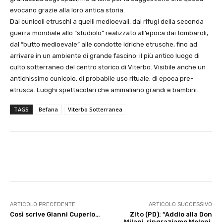
evocano grazie alla loro antica storia.
Dai cunicoli etruschi a quelli medioevali, dai rifugi della seconda
guerra mondiale allo “studiolo” realizzato all’epoca dai tombaroli,
dal “butto medioevale” alle condotte idriche etrusche, fino ad
arrivare in un ambiente di grande fascino: il più antico luogo di
culto sotterraneo del centro storico di Viterbo. Visibile anche un
antichissimo cunicolo, di probabile uso rituale, di epoca pre-
etrusca. Luoghi spettacolari che ammaliano grandi e bambini.
TAGS
Befana
Viterbo Sotterranea
E-mail
X
WhatsApp
Face
ARTICOLO PRECEDENTE
ARTICOLO SUCCESSIVO
Così scrive Gianni Cuperlo…
Zito (PD): “Addio alla Don
Milani, ringraziamo Meloni,