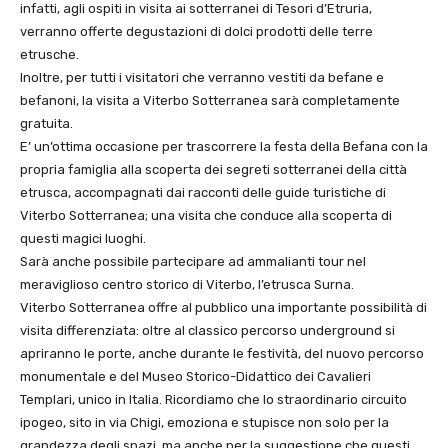
infatti, agli ospiti in visita ai sotterranei di Tesori d’Etruria,
verranno offerte degustazioni di dolci prodotti delle terre
etrusche.
Inoltre, per tutti i visitatori che verranno vestiti da befane e
befanoni, la visita a Viterbo Sotterranea sarà completamente
gratuita.
E’ un’ottima occasione per trascorrere la festa della Befana con la
propria famiglia alla scoperta dei segreti sotterranei della città
etrusca, accompagnati dai racconti delle guide turistiche di
Viterbo Sotterranea; una visita che conduce alla scoperta di
questi magici luoghi.
Sarà anche possibile partecipare ad ammalianti tour nel
meraviglioso centro storico di Viterbo, l’etrusca Surna.
Viterbo Sotterranea offre al pubblico una importante possibilità di
visita differenziata: oltre al classico percorso underground si
apriranno le porte, anche durante le festività, del nuovo percorso
monumentale e del Museo Storico-Didattico dei Cavalieri
Templari, unico in Italia. Ricordiamo che lo straordinario circuito
ipogeo, sito in via Chigi, emoziona e stupisce non solo per la
grandezza degli spazi, ma anche per la suggestione che questi