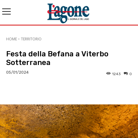
HOME
TERRITORIO
Festa della Befana a Viterbo
Sotterranea
05/01/2024
1243
0
E-mail
X
WhatsApp
Face