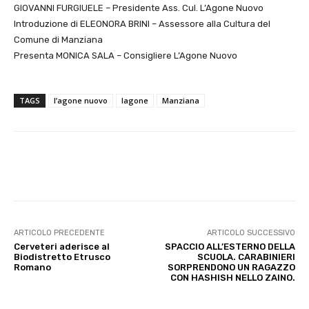
GIOVANNI FURGIUELE – Presidente Ass. Cul. L’Agone Nuovo
Introduzione di ELEONORA BRINI – Assessore alla Cultura del
Comune di Manziana
Presenta MONICA SALA – Consigliere L’Agone Nuovo
TAGS
l’agone nuovo
lagone
Manziana
E-mail
X
WhatsApp
Face
ARTICOLO PRECEDENTE
ARTICOLO SUCCESSIVO
Cerveteri aderisce al
SPACCIO ALL’ESTERNO DELLA
Biodistretto Etrusco
SCUOLA. CARABINIERI
Romano
SORPRENDONO UN RAGAZZO
CON HASHISH NELLO ZAINO.