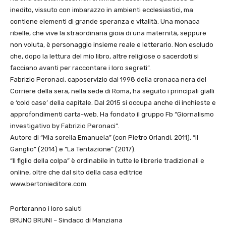
inedito, vissuto con imbarazzo in ambienti ecclesiastici, ma
contiene elementi di grande speranza e vitalità. Una monaca
ribelle, che vive la straordinaria gioia di una maternità, seppure
non voluta, è personaggio insieme reale e letterario. Non escludo
che, dopo la lettura del mio libro, altre religiose o sacerdoti si
facciano avanti per raccontare i loro segreti”.
Fabrizio Peronaci, caposervizio dal 1998 della cronaca nera del
Corriere della sera, nella sede di Roma, ha seguito i principali gialli
e ‘cold case’ della capitale. Dal 2015 si occupa anche di inchieste e
approfondimenti carta-web. Ha fondato il gruppo Fb “Giornalismo
investigativo by Fabrizio Peronaci”.
Autore di “Mia sorella Emanuela” (con Pietro Orlandi, 2011), “Il
Ganglio” (2014) e “La Tentazione” (2017).
“Il figlio della colpa” è ordinabile in tutte le librerie tradizionali e
online, oltre che dal sito della casa editrice
www.bertonieditore.com.
Porteranno i loro saluti
BRUNO BRUNI – Sindaco di Manziana