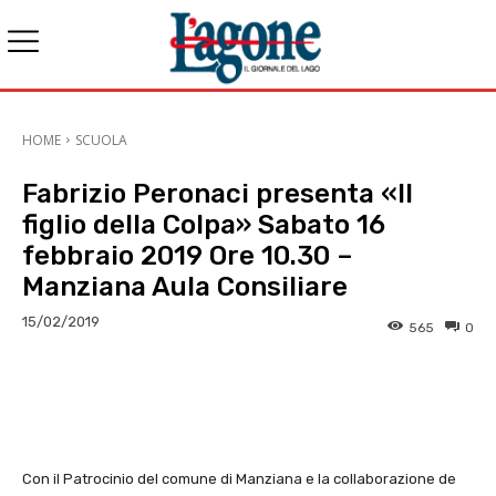
HOME
SCUOLA
Fabrizio Peronaci presenta «Il
figlio della Colpa» Sabato 16
febbraio 2019 Ore 10.30 –
Manziana Aula Consiliare
15/02/2019
565
0
E-mail
X
WhatsApp
Face
Con il Patrocinio del comune di Manziana e la collaborazione de