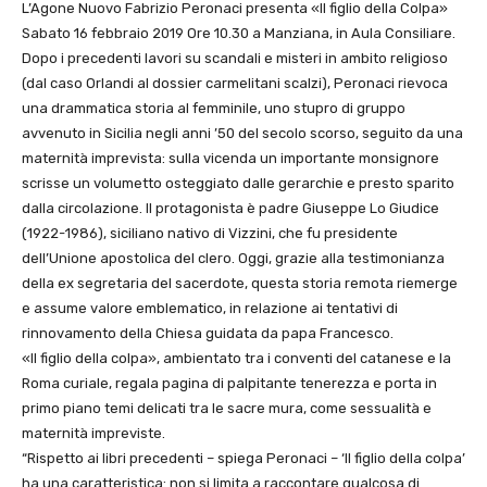
L’Agone Nuovo Fabrizio Peronaci presenta «Il figlio della Colpa»
Sabato 16 febbraio 2019 Ore 10.30 a Manziana, in Aula Consiliare.
Dopo i precedenti lavori su scandali e misteri in ambito religioso
(dal caso Orlandi al dossier carmelitani scalzi), Peronaci rievoca
una drammatica storia al femminile, uno stupro di gruppo
avvenuto in Sicilia negli anni ’50 del secolo scorso, seguito da una
maternità imprevista: sulla vicenda un importante monsignore
scrisse un volumetto osteggiato dalle gerarchie e presto sparito
dalla circolazione. Il protagonista è padre Giuseppe Lo Giudice
(1922-1986), siciliano nativo di Vizzini, che fu presidente
dell’Unione apostolica del clero. Oggi, grazie alla testimonianza
della ex segretaria del sacerdote, questa storia remota riemerge
e assume valore emblematico, in relazione ai tentativi di
rinnovamento della Chiesa guidata da papa Francesco.
«Il figlio della colpa», ambientato tra i conventi del catanese e la
Roma curiale, regala pagina di palpitante tenerezza e porta in
primo piano temi delicati tra le sacre mura, come sessualità e
maternità impreviste.
“Rispetto ai libri precedenti – spiega Peronaci – ‘Il figlio della colpa’
ha una caratteristica: non si limita a raccontare qualcosa di