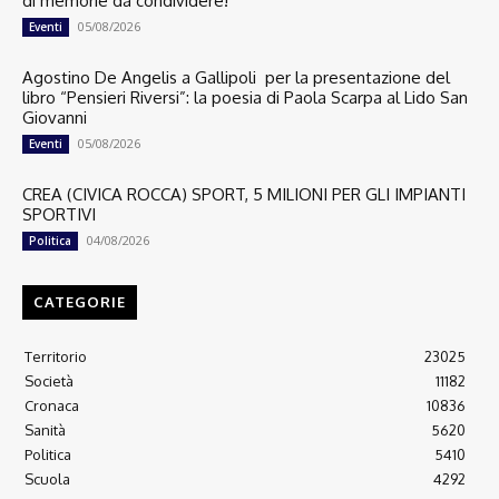
di memorie da condividere!
05/08/2026
Eventi
Agostino De Angelis a Gallipoli per la presentazione del
libro “Pensieri Riversi”: la poesia di Paola Scarpa al Lido San
Giovanni
05/08/2026
Eventi
CREA (CIVICA ROCCA) SPORT, 5 MILIONI PER GLI IMPIANTI
SPORTIVI
04/08/2026
Politica
CATEGORIE
Territorio
23025
Società
11182
Cronaca
10836
Sanità
5620
Politica
5410
Scuola
4292