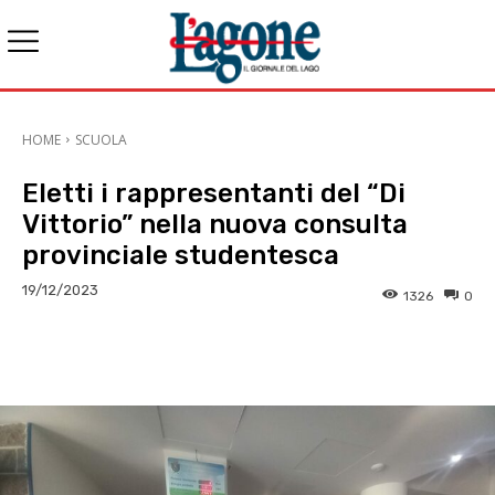
HOME
SCUOLA
Eletti i rappresentanti del “Di
Vittorio” nella nuova consulta
provinciale studentesca
19/12/2023
1326
0
E-mail
X
WhatsApp
Face