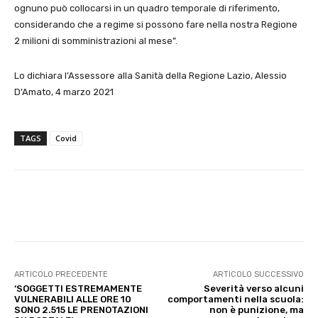
ognuno può collocarsi in un quadro temporale di riferimento,
considerando che a regime si possono fare nella nostra Regione
2 milioni di somministrazioni al mese”.
Lo dichiara l’Assessore alla Sanità della Regione Lazio, Alessio
D’Amato, 4 marzo 2021
TAGS
Covid
E-mail
X
WhatsApp
Face
ARTICOLO PRECEDENTE
ARTICOLO SUCCESSIVO
‘SOGGETTI ESTREMAMENTE
Severità verso alcuni
VULNERABILI ALLE ORE 10
comportamenti nella scuola:
SONO 2.515 LE PRENOTAZIONI
non è punizione, ma