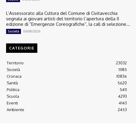
L’Assessorato alla Cultura del Comune di Civitavecchia
segnala ai giovani artisti del territorio l’apertura della II
edizione di “Emergenze Coreografiche”, la call di selezione...
06/08/2026
Società
CATEGORIE
Territorio
23032
Società
11185
Cronaca
10836
Sanità
5620
Politica
5411
Scuola
4293
Eventi
4143
Ambiente
2453
© 2022 Copyright All Rights reserved.
L'AGONE NUOVO - Associazione non lucrativa - C.F. 97316940580