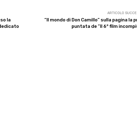
ARTICOLO SUCCE
so la
“Il mondo di Don Camillo” sulla pagina la 
 dedicato
puntata de “Il 6° film incomp