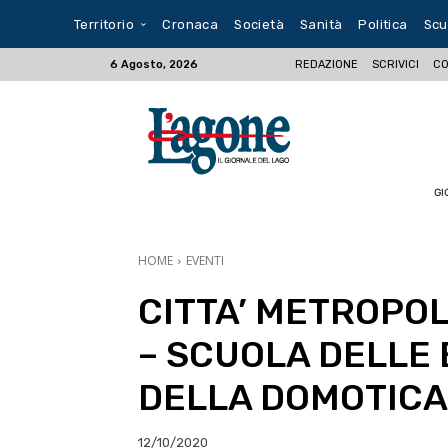
Territorio
Cronaca
Società
Sanità
Politica
Scu
REDAZIONE
SCRIVICI
CO
6 Agosto, 2026
GI
HOME
EVENTI
CITTA’ METROPO
– SCUOLA DELLE
DELLA DOMOTICA
12/10/2020