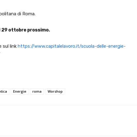
politana di Roma.
 il 29 ottobre prossimo.
 sul link
https://www.capitalelavoro.it/scuola-delle-energie-
/
tica
Energie
roma
Worshop
X
WhatsApp
Facebook
Pinterest