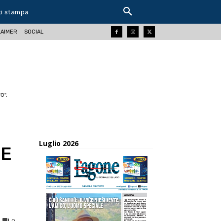
ti stampa
LAIMER
SOCIAL
O".
Luglio 2026
NE
0