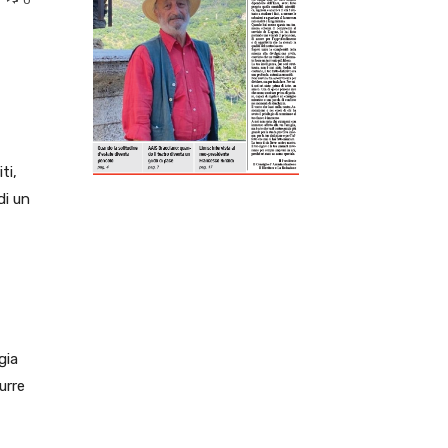
ReddIt
Tumblr
Telegram
Viber
ti,
di un
gia
urre