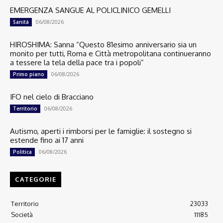
EMERGENZA SANGUE AL POLICLINICO GEMELLI
06/08/2026
Sanità
HIROSHIMA: Sanna “Questo 81esimo anniversario sia un
monito per tutti, Roma e Città metropolitana continueranno
a tessere la tela della pace tra i popoli”
06/08/2026
Primo piano
IFO nel cielo di Bracciano
06/08/2026
Territorio
Autismo, aperti i rimborsi per le famiglie: il sostegno si
estende fino ai 17 anni
06/08/2026
Politica
CATEGORIE
Territorio
23033
Società
11185