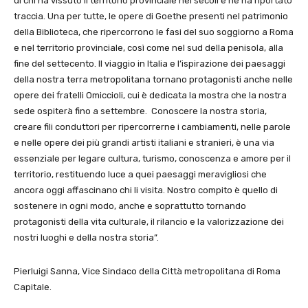
di chi ha vissuto il territorio provinciale nei secoli e ne ha riportato
traccia. Una per tutte, le opere di Goethe presenti nel patrimonio
della Biblioteca, che ripercorrono le fasi del suo soggiorno a Roma
e nel territorio provinciale, così come nel sud della penisola, alla
fine del settecento. Il viaggio in Italia e l’ispirazione dei paesaggi
della nostra terra metropolitana tornano protagonisti anche nelle
opere dei fratelli Omiccioli, cui è dedicata la mostra che la nostra
sede ospiterà fino a settembre. Conoscere la nostra storia,
creare fili conduttori per ripercorrerne i cambiamenti, nelle parole
e nelle opere dei più grandi artisti italiani e stranieri, è una via
essenziale per legare cultura, turismo, conoscenza e amore per il
territorio, restituendo luce a quei paesaggi meravigliosi che
ancora oggi affascinano chi li visita. Nostro compito è quello di
sostenere in ogni modo, anche e soprattutto tornando
protagonisti della vita culturale, il rilancio e la valorizzazione dei
nostri luoghi e della nostra storia”.
Pierluigi Sanna, Vice Sindaco della Città metropolitana di Roma
Capitale.