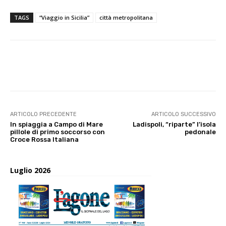
TAGS
“Viaggio in Sicilia”
città metropolitana
E-mail
X
WhatsApp
Face
ARTICOLO PRECEDENTE
ARTICOLO SUCCESSIVO
In spiaggia a Campo di Mare
Ladispoli, “riparte” l’isola
pillole di primo soccorso con
pedonale
Croce Rossa Italiana
Luglio 2026