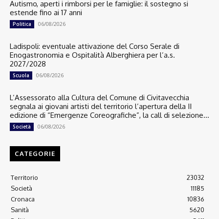
Autismo, aperti i rimborsi per le famiglie: il sostegno si
estende fino ai 17 anni
06/08/2026
Politica
Ladispoli: eventuale attivazione del Corso Serale di
Enogastronomia e Ospitalità Alberghiera per l’a.s.
2027/2028
06/08/2026
Scuola
L’Assessorato alla Cultura del Comune di Civitavecchia
segnala ai giovani artisti del territorio l’apertura della II
edizione di “Emergenze Coreografiche”, la call di selezione...
06/08/2026
Società
CATEGORIE
Territorio
23032
Società
11185
Cronaca
10836
Sanità
5620