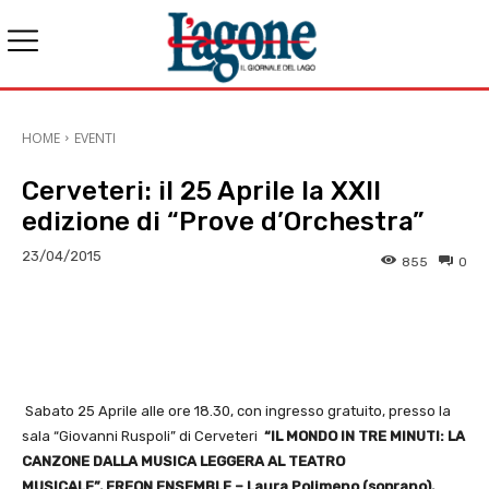
HOME
EVENTI
Cerveteri: il 25 Aprile la XXII
edizione di “Prove d’Orchestra”
23/04/2015
855
0
E-mail
X
WhatsApp
Face
Sabato 25 Aprile alle ore 18.30, con ingresso gratuito, presso la
sala “Giovanni Ruspoli” di Cerveteri
“IL MONDO IN TRE MINUTI: LA
CANZONE DALLA MUSICA LEGGERA AL TEATRO
MUSICALE”, FREON ENSEMBLE – Laura Polimeno (soprano),