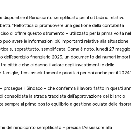
è disponibile il Rendiconto semplificato per il cittadino relativo
ubetti: “Nell’ottica di promuovere una gestione della contabilità
iso di offrire questo strumento – utilizzato per la prima volta nel
 può avere le informazioni più importanti relative alla situazione
etica e, soprattutto, semplificata. Come è noto, lunedì 27 maggio
o dell’esercizio finanziario 2023, un documento dai numeri import
a città e che ci danno il valore degli investimenti e delle
e famiglie, temi assolutamente prioritari per noi anche per il 2024”
– prosegue il Sindaco – che conferma il lavoro fatto in questi ann
i consolidata la strada tracciata dall’approvazione del bilancio
 sempre al primo posto equilibrio e gestione oculata delle risors
me del rendiconto semplificato – precisa l’Assessore alla