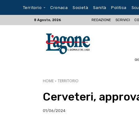
Territorio
Cronaca
Società
Sanità
Politica
Scu
REDAZIONE
SCRIVICI
CO
8 Agosto, 2026
GI
HOME
TERRITORIO
Cerveteri, approv
01/06/2024
E-mail
X
WhatsA