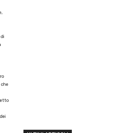
e,
 di
a
ro
, che
petto
dei