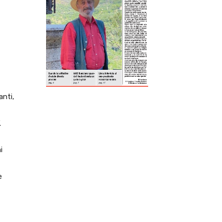
anti,
.
i
e