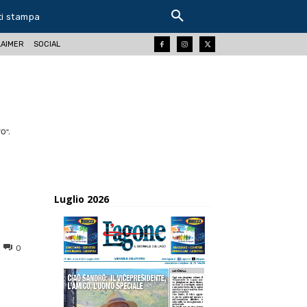
ti stampa
LAIMER
SOCIAL
O".
Luglio 2026
0
ReddIt
Tumblr
Telegram
Viber