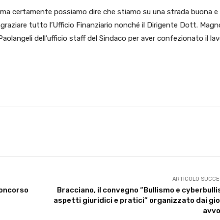
re, ma certamente possiamo dire che stiamo su una strada buona e
ngraziare tutto l’Ufficio Finanziario nonché il Dirigente Dott. Magn
olangeli dell’ufficio staff del Sindaco per aver confezionato il la
X
WhatsApp
Facebook
Pinterest
ARTICOLO SUCCE
 concorso
Bracciano, il convegno “Bullismo e cyberbull
aspetti giuridici e pratici” organizzato dai gi
avvo