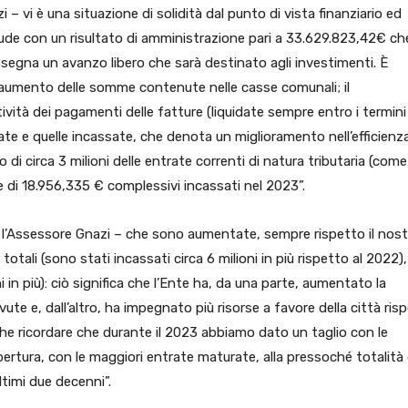
vi è una situazione di solidità dal punto di vista finanziario ed
ude con un risultato di amministrazione pari a 33.629.823,42€ ch
nsegna un avanzo libero che sarà destinato agli investimenti. È
 l’aumento delle somme contenute nelle casse comunali; il
tività dei pagamenti delle fatture (liquidate sempre entro i termini
ate e quelle incassate, che denota un miglioramento nell’efficienz
nto di circa 3 milioni delle entrate correnti di natura tributaria (come
le di 18.956,335 € complessivi incassati nel 2023”.
 l’Assessore Gnazi – che sono aumentate, sempre rispetto il nost
otali (sono stati incassati circa 6 milioni in più rispetto al 2022)
 in più): ciò significa che l’Ente ha, da una parte, aumentato la
e e, dall’altro, ha impegnato più risorse a favore della città ris
e ricordare che durante il 2023 abbiamo dato un taglio con le
rtura, con le maggiori entrate maturate, alla pressoché totalità 
ltimi due decenni”.