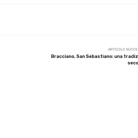
X
WhatsApp
Facebook
Pinterest
ARTICOLO SUCCE
Bracciano, San Sebastiano: una tradi
seco