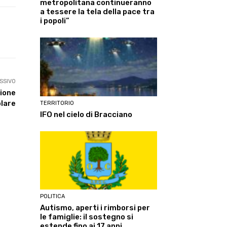
metropolitana continueranno
a tessere la tela della pace tra
i popoli”
Linkedin
ReddIt
Tumblr
Te
SSIVO
zione
lare
TERRITORIO
IFO nel cielo di Bracciano
POLITICA
Autismo, aperti i rimborsi per
le famiglie: il sostegno si
estende fino ai 17 anni