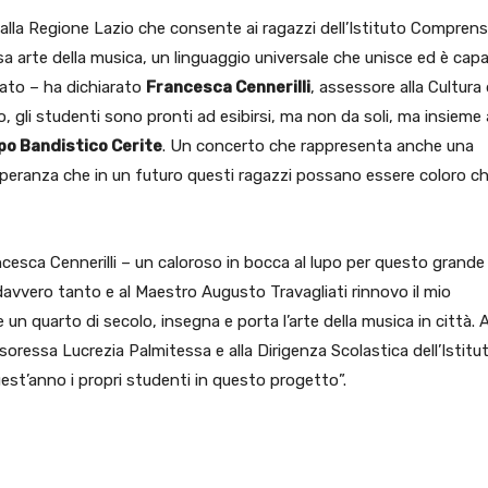
lla Regione Lazio che consente ai ragazzi dell’Istituto Comprens
osa arte della musica, un linguaggio universale che unisce ed è cap
cato – ha dichiarato
Francesca Cennerilli
, assessore alla Cultura 
 gli studenti sono pronti ad esibirsi, ma non da soli, ma insieme 
po Bandistico Cerite
. Un concerto che rappresenta anche una
 speranza che in un futuro questi ragazzi possano essere coloro c
ncesca Cennerilli – un caloroso in bocca al lupo per questo grande
davvero tanto e al Maestro Augusto Travagliati rinnovo il mio
un quarto di secolo, insegna e porta l’arte della musica in città. A
oressa Lucrezia Palmitessa e alla Dirigenza Scolastica dell’Istitu
est’anno i propri studenti in questo progetto”.