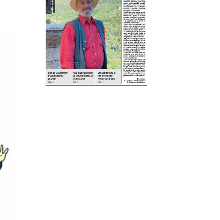
ReddIt
Tumblr
Telegram
Viber