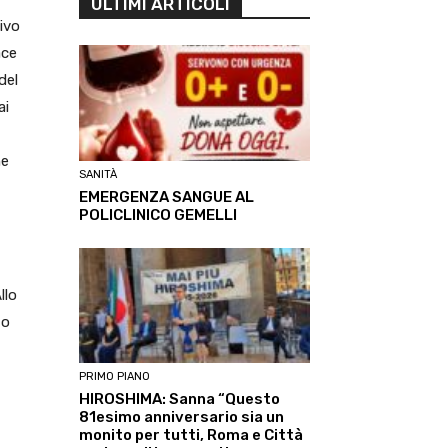
ULTIMI ARTICOLI
ivo
ace
del
ai
he
SANITÀ
EMERGENZA SANGUE AL
POLICLINICO GEMELLI
llo
to
PRIMO PIANO
HIROSHIMA: Sanna “Questo
81esimo anniversario sia un
monito per tutti, Roma e Città