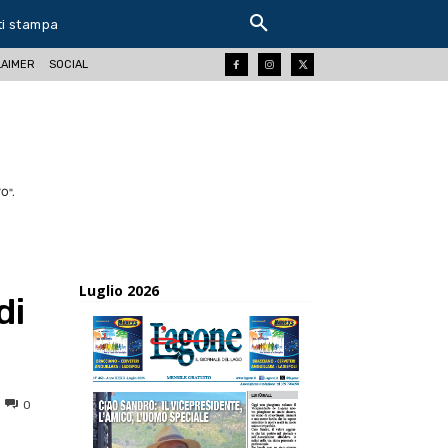
ti stampa
LAIMER
SOCIAL
O".
Luglio 2026
di
0