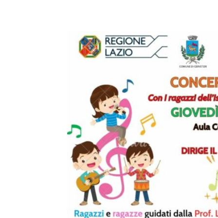
E-mail
X
WhatsA