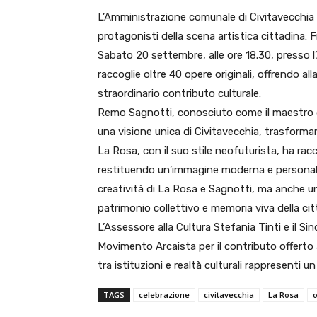
L’Amministrazione comunale di Civitavecchia c
protagonisti della scena artistica cittadina
Sabato 20 settembre, alle ore 18.30, presso l
raccoglie oltre 40 opere originali, offrendo all
straordinario contributo culturale.
Remo Sagnotti, conosciuto come il maestro de
una visione unica di Civitavecchia, trasforma
La Rosa, con il suo stile neofuturista, ha racc
restituendo un’immagine moderna e personale 
creatività di La Rosa e Sagnotti, ma anche un
patrimonio collettivo e memoria viva della cit
L’Assessore alla Cultura Stefania Tinti e il S
Movimento Arcaista per il contributo offerto 
tra istituzioni e realtà culturali rappresenti 
TAGS
celebrazione
civitavecchia
La Rosa