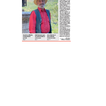
ReddIt
Tumblr
Telegram
Viber