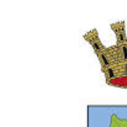
E-mail
X
WhatsA