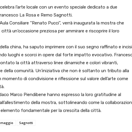
elebra l’arte locale con un evento speciale dedicato a due
: Francesco La Rosa e Remo Sagnotti.
’Aula Consiliare “Renato Pucci”, verrà inaugurata la mostra che
a città un’occasione preziosa per ammirare e riscoprire il loro
lla china, ha saputo imprimere con il suo segno raffinato e incis
ndo luoghi e scorci in opere dal forte impatto evocativo. Frances
ontato la città attraverso linee dinamiche e colori vibranti,
della comunità. Un’iniziativa che non è soltanto un tributo alla
 momento di condivisione e riflessione sul valore dell’arte come
tà.
indaco Marco Piendibene hanno espresso la loro gratitudine al
all’allestimento della mostra, sottolineando come la collaborazio
un elemento fondamentale per la crescita della città.
omaggio
Sagnotti