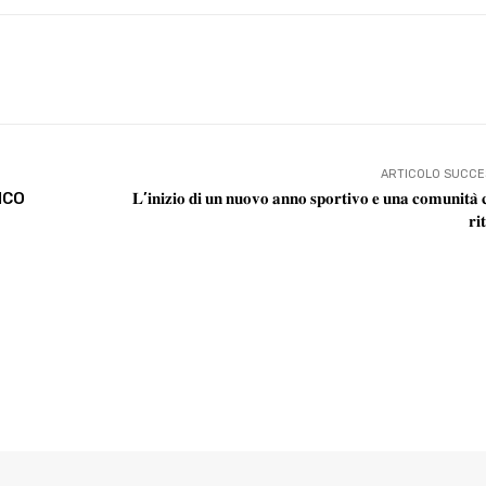
X
WhatsApp
Facebook
Pinterest
ARTICOLO SUCCE
ICO
𝐋’𝐢𝐧𝐢𝐳𝐢𝐨 𝐝𝐢 𝐮𝐧 𝐧𝐮𝐨𝐯𝐨 𝐚𝐧𝐧𝐨 𝐬𝐩𝐨𝐫𝐭𝐢𝐯𝐨 𝐞 𝐮𝐧𝐚 𝐜𝐨𝐦𝐮𝐧𝐢𝐭𝐚̀ 𝐜
𝐫𝐢