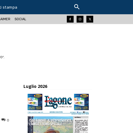
ti stampa
LAIMER
SOCIAL
O".
Luglio 2026
0