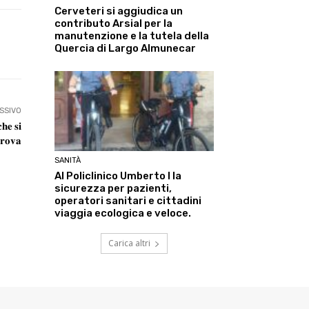
Cerveteri si aggiudica un
contributo Arsial per la
manutenzione e la tutela della
Linkedin
ReddIt
Tumblr
Te
Quercia di Largo Almunecar
SSIVO
𝐡𝐞 𝐬𝐢
𝐭𝐫𝐨𝐯𝐚
SANITÀ
Al Policlinico Umberto I la
sicurezza per pazienti,
operatori sanitari e cittadini
viaggia ecologica e veloce.
Carica altri