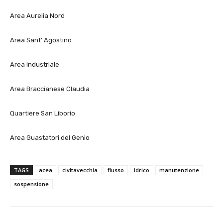
Area Aurelia Nord
Area Sant’ Agostino
Area Industriale
Area Braccianese Claudia
Quartiere San Liborio
Area Guastatori del Genio
TAGS
acea
civitavecchia
flusso
idrico
manutenzione
sospensione