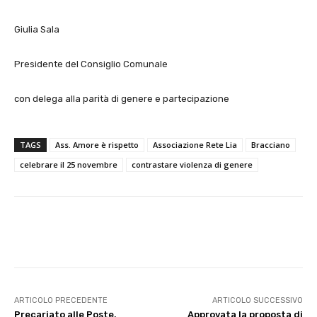
Giulia Sala
Presidente del Consiglio Comunale
con delega alla parità di genere e partecipazione
TAGS
Ass. Amore è rispetto
Associazione Rete Lia
Bracciano
celebrare il 25 novembre
contrastare violenza di genere
E-mail
X
WhatsApp
Face
ARTICOLO PRECEDENTE
ARTICOLO SUCCESSIVO
Precariato alle Poste,
Approvata la proposta di