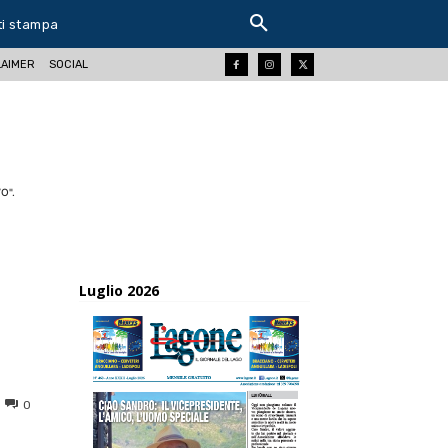
ti stampa
LAIMER
SOCIAL
O".
Luglio 2026
0