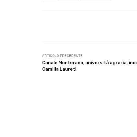
E-mail
Condividere
ARTICOLO PRECEDENTE
Canale Monterano, università agraria, inc
Camilla Laureti