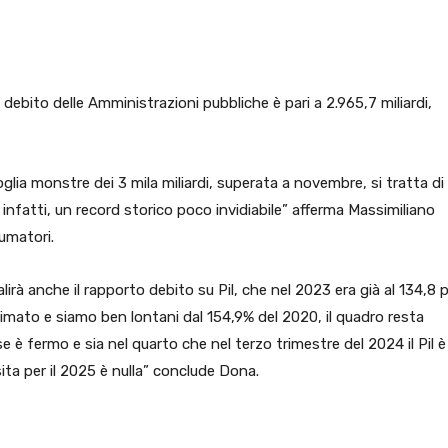
pp
Facebook
Pinterest
Linkedin
 debito delle Amministrazioni pubbliche è pari a 2.965,7 miliardi,
oglia monstre dei 3 mila miliardi, superata a novembre, si tratta di
infatti, un record storico poco invidiabile” afferma Massimiliano
umatori.
alirà anche il rapporto debito su Pil, che nel 2023 era già al 134,8 
rimato e siamo ben lontani dal 154,9% del 2020, il quadro resta
 è fermo e sia nel quarto che nel terzo trimestre del 2024 il Pil è
sita per il 2025 è nulla” conclude Dona.