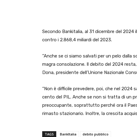
E-mail
X
WhatsA
Secondo Bankitalia, al 31 dicembre del 2024 il
contro i 2.868,4 miliardi del 2023.
“Anche se ci siamo salvati per un pelo dalla s
magra consolazione. Il debito del 2024 resta, 
Dona, presidente dell’Unione Nazionale Cons
“Non è difficile prevedere, poi, che nel 2024 s
cento del PIL. Anche se non si tratta di un p
preoccupante, soprattutto perché ora il Paese
rimasto stazionario. Inoltre, la crescita acqui
TAGS
BankItalia
debito pubblico