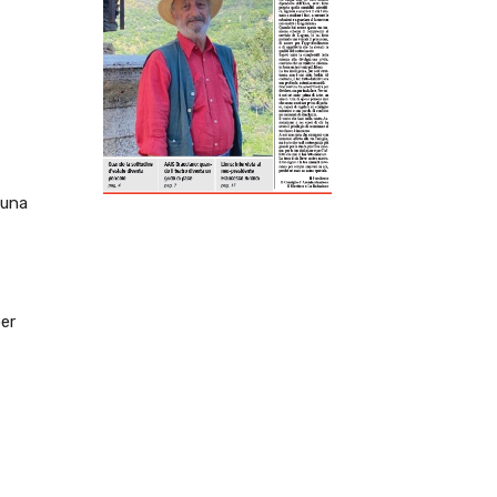
ReddIt
Tumblr
Telegram
Viber
 una
per