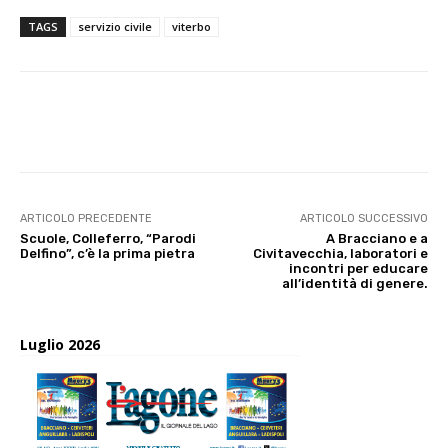
TAGS
servizio civile
viterbo
E-mail
X
WhatsApp
Face
ARTICOLO PRECEDENTE
ARTICOLO SUCCESSIVO
Scuole, Colleferro, “Parodi
A Bracciano e a
Delfino”, c’è la prima pietra
Civitavecchia, laboratori e
incontri per educare
all’identità di genere.
Luglio 2026