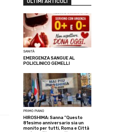
ULTIMI ARTICOLI
SANITÀ
EMERGENZA SANGUE AL
POLICLINICO GEMELLI
PRIMO PIANO
HIROSHIMA: Sanna “Questo
81esimo anniversario sia un
monito per tutti, Roma e Città
Linkedin
ReddIt
Tumblr
Te