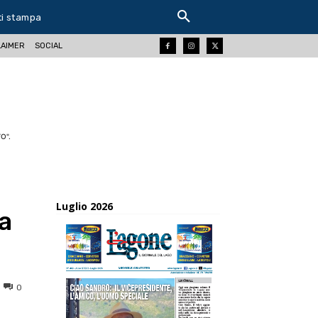
ti stampa
LAIMER
SOCIAL
O".
Luglio 2026
a
0