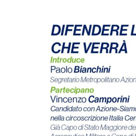
E-mail
X
WhatsA