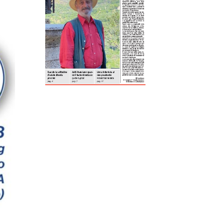
ReddIt
Tumblr
Telegram
Viber