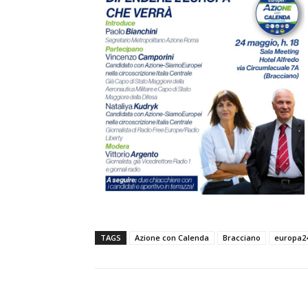
TAGS
Azione con Calenda
Bracciano
europa2
E-mail
Condividere