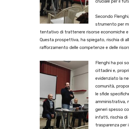
cruciale per il fu
Secondo Flenghi,
strumento per mig
tentativo di trattenere risorse economiche e 
Questa prospettiva, ha spiegato, rischia di al
rafforzamento delle competenze e delle risor
Flenghi ha poi so
cittadini e, prop
evidenziato la ne
comunità, propon
le sfide specifich
amministrativa, m
generi spesso con
infatti, rischia d
trasparenza per i 