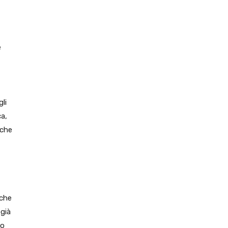
e
li
a,
 che
 che
 già
do