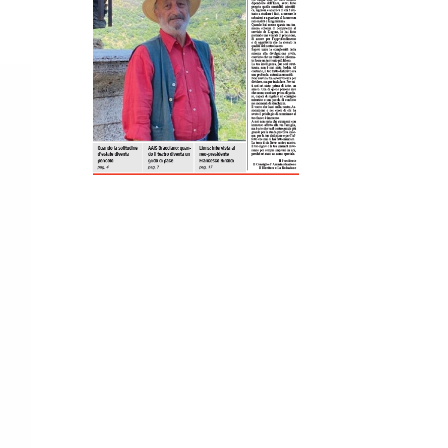
ReddIt
Tumblr
Telegram
Viber