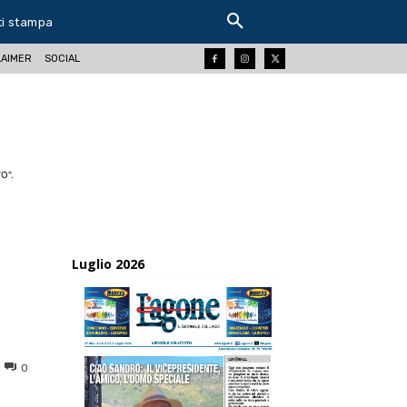
ti stampa
LAIMER
SOCIAL
O".
Luglio 2026
0