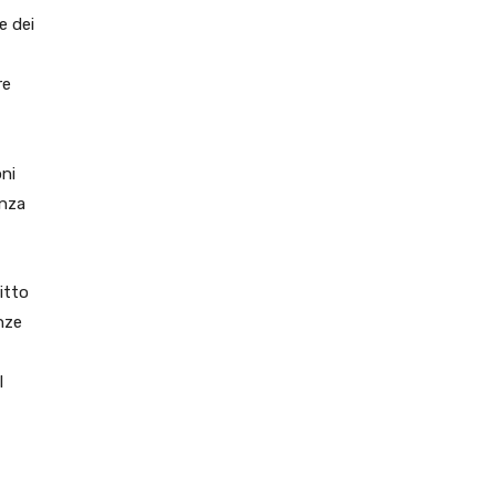
e dei
re
oni
anza
ritto
nze
l