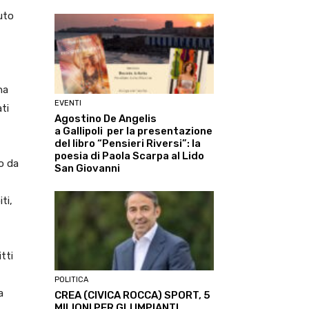
uto
ha
EVENTI
ati
Agostino De Angelis
a Gallipoli per la presentazione
del libro “Pensieri Riversi”: la
poesia di Paola Scarpa al Lido
o da
San Giovanni
ti,
tti
POLITICA
a
CREA (CIVICA ROCCA) SPORT, 5
MILIONI PER GLI IMPIANTI