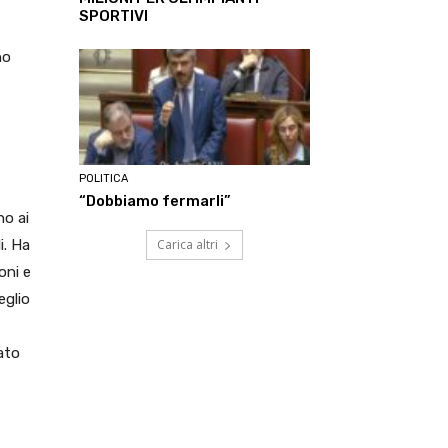
SPORTIVI
no
POLITICA
“Dobbiamo fermarli”
no ai
Carica altri
i. Ha
oni e
eglio
ato