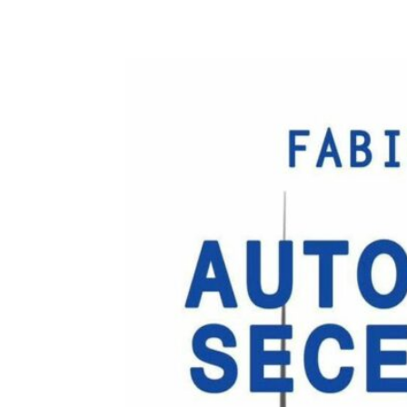
E-mail
X
WhatsA