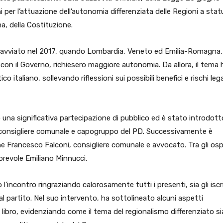
 per l’attuazione dell’autonomia differenziata delle Regioni a stat
ma, della Costituzione.
to avviato nel 2017, quando Lombardia, Veneto ed Emilia-Romagna,
con il Governo, richiesero maggiore autonomia. Da allora, il tema 
o italiano, sollevando riflessioni sui possibili benefici e rischi leg
 una significativa partecipazione di pubblico ed è stato introdott
consigliere comunale e capogruppo del PD. Successivamente è
 Francesco Falconi, consigliere comunale e avvocato. Tra gli ospi
orevole Emiliano Minnucci.
l’incontro ringraziando calorosamente tutti i presenti, sia gli iscri
 al partito. Nel suo intervento, ha sottolineato alcuni aspetti
libro, evidenziando come il tema del regionalismo differenziato si