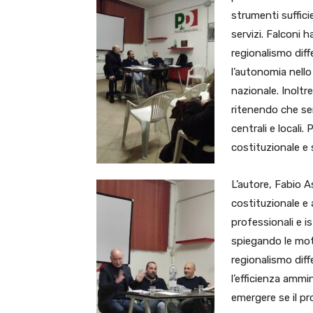
strumenti suffici
servizi. Falconi 
regionalismo dif
l’autonomia nello
nazionale. Inoltre
ritenendo che sem
centrali e locali.
costituzionale e 
L’autore, Fabio As
costituzionale e 
professionali e i
spiegando le moti
regionalismo dif
l’efficienza ammin
emergere se il p