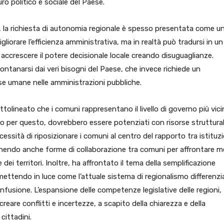
turo politico e sociale del Paese.
 la richiesta di autonomia regionale è spesso presentata come u
liorare l’efficienza amministrativa, ma in realtà può tradursi in un
accrescere il potere decisionale locale creando disuguaglianze.
lontanarsi dai veri bisogni del Paese, che invece richiede un
se umane nelle amministrazioni pubbliche.
ttolineato che i comuni rappresentano il livello di governo più vici
rio per questo, dovrebbero essere potenziati con risorse struttural
cessità di riposizionare i comuni al centro del rapporto tra istituzi
endo anche forme di collaborazione tra comuni per affrontare m
e dei territori. Inoltre, ha affrontato il tema della semplificazione
ettendo in luce come l’attuale sistema di regionalismo differenzi
fusione. L’espansione delle competenze legislative delle regioni,
i creare conflitti e incertezze, a scapito della chiarezza e della
cittadini.