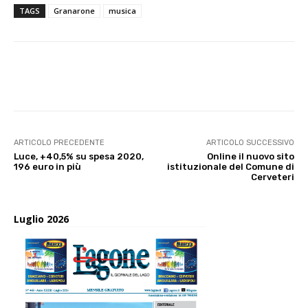
TAGS
Granarone
musica
E-mail
X
WhatsApp
Face
ARTICOLO PRECEDENTE
ARTICOLO SUCCESSIVO
Luce, +40,5% su spesa 2020,
Online il nuovo sito
196 euro in più
istituzionale del Comune di
Cerveteri
Luglio 2026