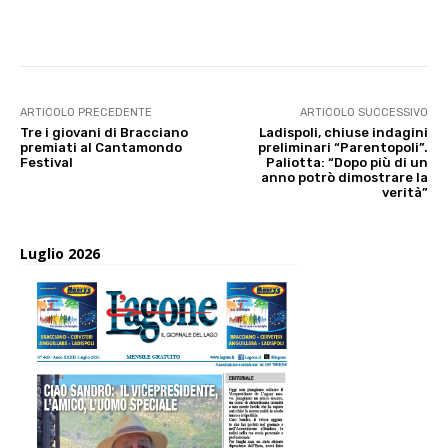
E-mail
X
WhatsApp
Face
ARTICOLO PRECEDENTE
ARTICOLO SUCCESSIVO
Tre i giovani di Bracciano
Ladispoli, chiuse indagini
premiati al Cantamondo
preliminari “Parentopoli”.
Festival
Paliotta: “Dopo più di un
anno potrò dimostrare la
verità”
Luglio 2026