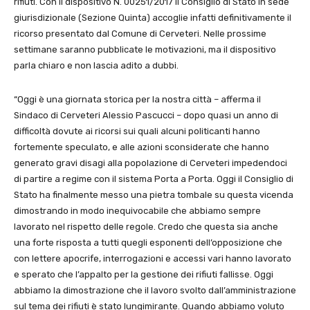
rifiuti. Con il dispositivo N. 00251/2017 il Consiglio di Stato in sede
giurisdizionale (Sezione Quinta) accoglie infatti definitivamente il
ricorso presentato dal Comune di Cerveteri. Nelle prossime
settimane saranno pubblicate le motivazioni, ma il dispositivo
parla chiaro e non lascia adito a dubbi.
“Oggi è una giornata storica per la nostra città – afferma il
Sindaco di Cerveteri Alessio Pascucci – dopo quasi un anno di
difficoltà dovute ai ricorsi sui quali alcuni politicanti hanno
fortemente speculato, e alle azioni sconsiderate che hanno
generato gravi disagi alla popolazione di Cerveteri impedendoci
di partire a regime con il sistema Porta a Porta. Oggi il Consiglio di
Stato ha finalmente messo una pietra tombale su questa vicenda
dimostrando in modo inequivocabile che abbiamo sempre
lavorato nel rispetto delle regole. Credo che questa sia anche
una forte risposta a tutti quegli esponenti dell’opposizione che
con lettere apocrife, interrogazioni e accessi vari hanno lavorato
e sperato che l’appalto per la gestione dei rifiuti fallisse. Oggi
abbiamo la dimostrazione che il lavoro svolto dall’amministrazione
sul tema dei rifiuti è stato lungimirante. Quando abbiamo voluto