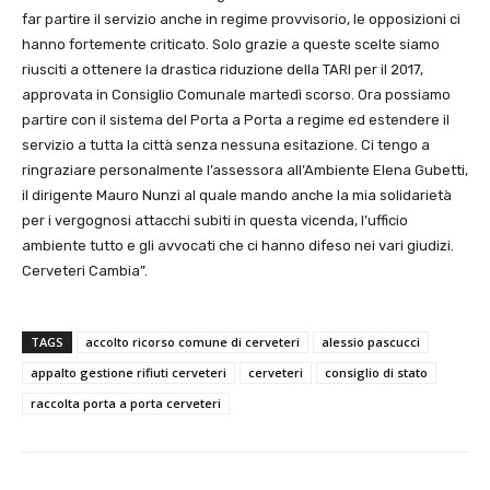
far partire il servizio anche in regime provvisorio, le opposizioni ci
hanno fortemente criticato. Solo grazie a queste scelte siamo
riusciti a ottenere la drastica riduzione della TARI per il 2017,
approvata in Consiglio Comunale martedì scorso. Ora possiamo
partire con il sistema del Porta a Porta a regime ed estendere il
servizio a tutta la città senza nessuna esitazione. Ci tengo a
ringraziare personalmente l’assessora all’Ambiente Elena Gubetti,
il dirigente Mauro Nunzi al quale mando anche la mia solidarietà
per i vergognosi attacchi subiti in questa vicenda, l’ufficio
ambiente tutto e gli avvocati che ci hanno difeso nei vari giudizi.
Cerveteri Cambia”.
TAGS
accolto ricorso comune di cerveteri
alessio pascucci
appalto gestione rifiuti cerveteri
cerveteri
consiglio di stato
raccolta porta a porta cerveteri