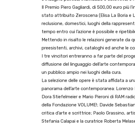
Il Premio Piero Gagliardi, di 500,00 euro più 
stato attribuito Zeroscena (Elisa La Boria e Lu
reclusione, domestici, luoghi della rappresent
tempo entro cui l’azione è possibile e ripetibil
Mettendo in risalto le relazioni generate da q
preesistenti, archivi, cataloghi ed anche le 
I tre vincitori entreranno a far parte del p
diffusione del linguaggio dell’arte contempo
un pubblico ampio nei luoghi della cura.
La selezione delle opere è stata affidata a un
panorama dell’arte contemporanea: Lorenzo Be
Dora Stiefelmeier e Mario Pieroni di RAM rad
della Fondazione VOLUME!; Davide Sebastian, ar
critica d’arte e scrittrice; Paolo Grassino, art
Stefania Calapai e la curatrice Roberta Melas