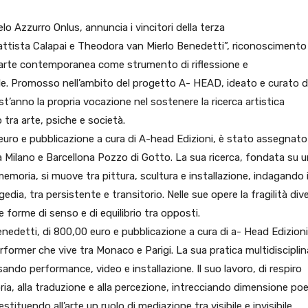
 Azzurro Onlus, annuncia i vincitori della terza
attista Calapai e Theodora van Mierlo Benedetti”, riconoscimento
’arte contemporanea come strumento di riflessione e
ale. Promosso nell’ambito del progetto A- HEAD, ideato e curato 
t’anno la propria vocazione nel sostenere la ricerca artistica
tra arte, psiche e società.
 euro e pubblicazione a cura di A-head Edizioni, è stato assegnato
ra Milano e Barcellona Pozzo di Gotto. La sua ricerca, fondata su 
 memoria, si muove tra pittura, scultura e installazione, indagando i
edia, tra persistente e transitorio. Nelle sue opere la fragilità div
 forme di senso e di equilibrio tra opposti.
edetti, di 800,00 euro e pubblicazione a cura di a- Head Edizioni
erformer che vive tra Monaco e Parigi. La sua pratica multidisciplin
sando performance, video e installazione. Il suo lavoro, di respiro
ria, alla traduzione e alla percezione, intrecciando dimensione po
restituendo all’arte un ruolo di mediazione tra visibile e invisibile.