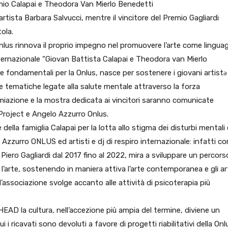
Premio Calapai e Theodora Van Mierlo Benedetti
tista Barbara Salvucci, mentre il vincitore del Premio Gagliardi
ola.
lus rinnova il proprio impegno nel promuovere l’arte come lingua
nternazionale “Giovan Battista Calapai e Theodora van Mierlo
e fondamentali per la Onlus, nasce per sostenere i giovani artistə
 tematiche legate alla salute mentale attraverso la forza
remiazione e la mostra dedicata ai vincitori saranno comunicate
Project e Angelo Azzurro Onlus.
ella famiglia Calapai per la lotta allo stigma dei disturbi mentali 
Azzurro ONLUS ed artisti e dj di respiro internazionale: infatti con
ero Gagliardi dal 2017 fino al 2022, mira a sviluppare un percors
l’arte, sostenendo in maniera attiva l’arte contemporanea e gli art
l’associazione svolge accanto alle attività di psicoterapia più
EAD la cultura, nell’accezione più ampia del termine, diviene un
 i ricavati sono devoluti a favore di progetti riabilitativi della Onl