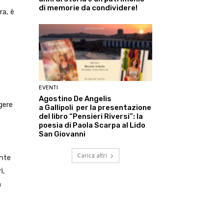
di memorie da condividere!
ra, è
EVENTI
Agostino De Angelis
gere
a Gallipoli per la presentazione
del libro “Pensieri Riversi”: la
poesia di Paola Scarpa al Lido
San Giovanni
Carica altri
ente
ì,
a