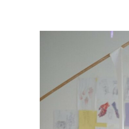
E-mail
X
WhatsA