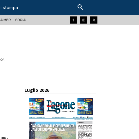
ti stampa
LAIMER
SOCIAL
O".
Luglio 2026
0