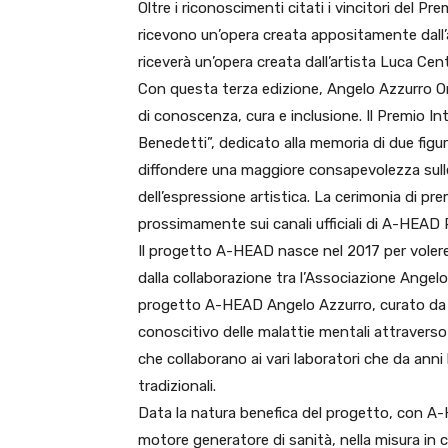
Oltre i riconoscimenti citati i vincitori del 
ricevono un’opera creata appositamente dall’ar
riceverà un’opera creata dall’artista Luca Cent
Con questa terza edizione, Angelo Azzurro On
di conoscenza, cura e inclusione. Il Premio I
Benedetti”, dedicato alla memoria di due figur
diffondere una maggiore consapevolezza sulle
dell’espressione artistica. La cerimonia di p
prossimamente sui canali ufficiali di A-HEAD 
Il progetto A-HEAD nasce nel 2017 per volere d
dalla collaborazione tra l’Associazione Angelo 
progetto A-HEAD Angelo Azzurro, curato da Pi
conoscitivo delle malattie mentali attraverso 
che collaborano ai vari laboratori che da anni 
tradizionali.
Data la natura benefica del progetto, con A-H
motore generatore di sanità, nella misura in cui