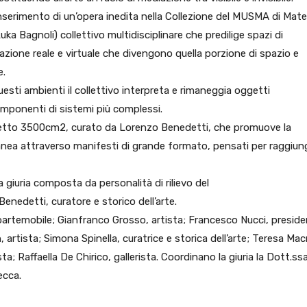
l’inserimento di un’opera inedita nella Collezione del MUSMA di Mate
ka Bagnoli) collettivo multidisciplinare che predilige spazi di
azione reale e virtuale che divengono quella porzione di spazio e
e.
uesti ambienti il collettivo interpreta e rimaneggia oggetti
componenti di sistemi più complessi.
rogetto 3500cm2, curato da Lorenzo Benedetti, che promuove la
ranea attraverso manifesti di grande formato, pensati per raggiun
a giuria composta da personalità di rilievo del
nedetti, curatore e storico dell’arte.
ioartemobile; Gianfranco Grosso, artista; Francesco Nucci, presid
tista; Simona Spinella, curatrice e storica dell’arte; Teresa Macr
ista; Raffaella De Chirico, gallerista. Coordinano la giuria la Dott.ss
ecca.