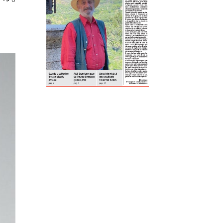
ReddIt
Tumblr
Telegram
Viber