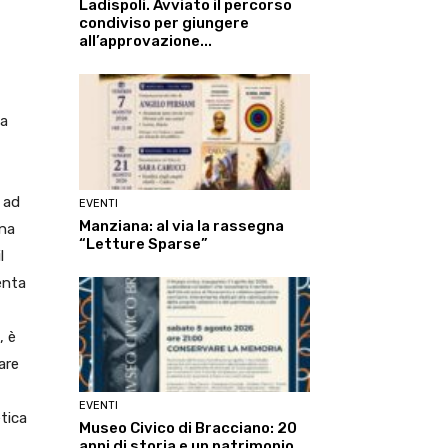
Ladispoli. Avviato il percorso
condiviso per giungere
all’approvazione...
da
 ad
EVENTI
Manziana: al via la rassegna
una
“Letture Sparse”
l
enta
, è
are
EVENTI
etica
Museo Civico di Bracciano: 20
anni di storia e un patrimonio