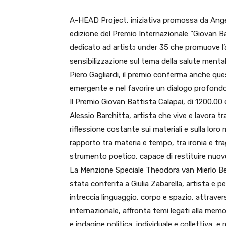
A-HEAD Project, iniziativa promossa da Angelo
edizione del Premio Internazionale “Giovan B
dedicato ad artistə under 35 che promuove l
sensibilizzazione sul tema della salute ment
Piero Gagliardi, il premio conferma anche ques
emergente e nel favorire un dialogo profondo 
Il Premio Giovan Battista Calapai, di 1200.00
Alessio Barchitta, artista che vive e lavora t
riflessione costante sui materiali e sulla loro
rapporto tra materia e tempo, tra ironia e trag
strumento poetico, capace di restituire nuove
La Menzione Speciale Theodora van Mierlo Ben
stata conferita a Giulia Zabarella, artista e p
intreccia linguaggio, corpo e spazio, attraver
internazionale, affronta temi legati alla memo
e indagine politica, individuale e collettiva, e 