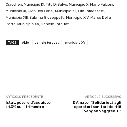
Ciaccheri, Municipio IX, Titti Di Salvo, Municipio X, Mario Falconi,
Municipio XI, Gianluca Lanzi, Municipio XII, Elio Tomassetti,
Municipio XIII, Sabrina Giuseppetti, Municipio XIV, Marco Della
Porta, Municipio XV, Daniele Torquati.
TAGS
AMA
daniele torquati
municipio XV
E-mail
X
WhatsApp
Face
ARTICOLO PRECEDENTE
ARTICOLO SUCCESSIVO
Istat, potere d’acquisto
D’Amato: “Solidarietà agli
+1,3% su II trimestre
operatori sanitari del 118
vengano aggrediti”