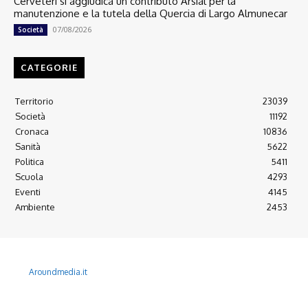
Cerveteri si aggiudica un contributo Arsial per la
manutenzione e la tutela della Quercia di Largo Almunecar
07/08/2026
Società
CATEGORIE
Territorio
23039
Società
11192
Cronaca
10836
Sanità
5622
Politica
5411
Scuola
4293
Eventi
4145
Ambiente
2453
© 2022 Copyright All Rights reserved.
L'AGONE NUOVO - Associazione non lucrativa - C.F. 97316940580
Aroundmedia.it
Disclaimer
Ultimo Numero
Abbònati
Arretrati
Alma