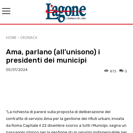
HOME
CRONACA
Ama, parlano (all’unisono) i
presidenti dei municipi
05/01/2024
873
0
E-mail
X
WhatsApp
Face
“La richiesta di parere sulla proposta di deliberazione del
contratto di servizio Ama per la gestione dei rifiuti urbani, inviata
da Roma Capitale il 22 dicembre scorso a tutti i Municipi, segna un
passaggio storico per la gestione di un servizio indispensabile per