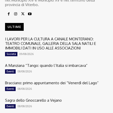
nel Municipio XIV e Municipio XV e nel territorio della
provincia di Viterbo.
ULTIME
I LAVORI PER LA CULTURA A CANALE MONTERANO:
TEATRO COMUNALE, GALLERIA DELLA SALA NATILI E
IMMOBILI DATI IN USO ALLE ASSOCIAZIONI
09/08/2026
Società
A Manziana “Tango: quando l’Italia si imbarcava”
08/08/2026
Eventi
Bracciano: primo appuntamento dei “Venerdì del Lago”
08/08/2026
Eventi
Sagra dello Gnoccarello a Vejano
08/08/2026
Eventi