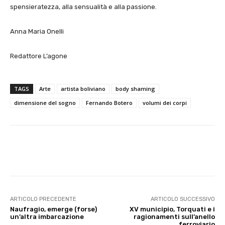
spensieratezza, alla sensualità e alla passione.
Anna Maria Onelli
Redattore L’agone
TAGS
Arte
artista boliviano
body shaming
dimensione del sogno
Fernando Botero
volumi dei corpi
E-mail
X
WhatsApp
Face
ARTICOLO PRECEDENTE
ARTICOLO SUCCESSIVO
Naufragio, emerge (forse)
XV municipio, Torquati e i
un’altra imbarcazione
ragionamenti sull’anello
ferroviario