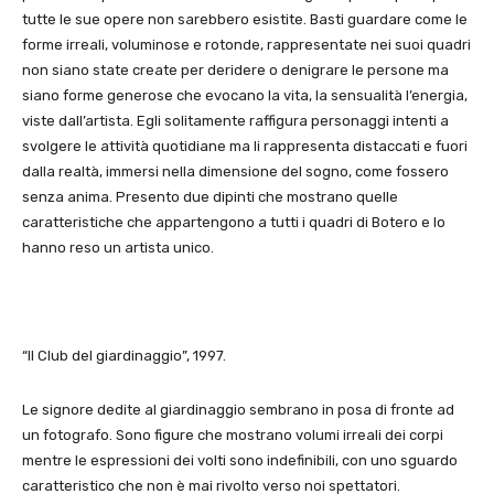
tutte le sue opere non sarebbero esistite. Basti guardare come le
forme irreali, voluminose e rotonde, rappresentate nei suoi quadri
non siano state create per deridere o denigrare le persone ma
siano forme generose che evocano la vita, la sensualità l’energia,
viste dall’artista. Egli solitamente raffigura personaggi intenti a
svolgere le attività quotidiane ma li rappresenta distaccati e fuori
dalla realtà, immersi nella dimensione del sogno, come fossero
senza anima. Presento due dipinti che mostrano quelle
caratteristiche che appartengono a tutti i quadri di Botero e lo
hanno reso un artista unico.
“Il Club del giardinaggio”, 1997.
Le signore dedite al giardinaggio sembrano in posa di fronte ad
un fotografo. Sono figure che mostrano volumi irreali dei corpi
mentre le espressioni dei volti sono indefinibili, con uno sguardo
caratteristico che non è mai rivolto verso noi spettatori.