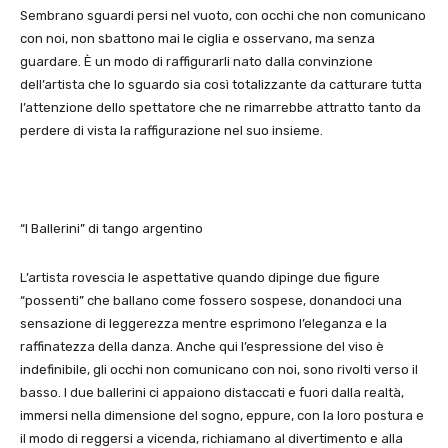
Sembrano sguardi persi nel vuoto, con occhi che non comunicano
con noi, non sbattono mai le ciglia e osservano, ma senza
guardare. È un modo di raffigurarli nato dalla convinzione
dell’artista che lo sguardo sia così totalizzante da catturare tutta
l’attenzione dello spettatore che ne rimarrebbe attratto tanto da
perdere di vista la raffigurazione nel suo insieme.
“I Ballerini” di tango argentino
L’artista rovescia le aspettative quando dipinge due figure
“possenti” che ballano come fossero sospese, donandoci una
sensazione di leggerezza mentre esprimono l’eleganza e la
raffinatezza della danza. Anche qui l’espressione del viso è
indefinibile, gli occhi non comunicano con noi, sono rivolti verso il
basso. I due ballerini ci appaiono distaccati e fuori dalla realtà,
immersi nella dimensione del sogno, eppure, con la loro postura e
il modo di reggersi a vicenda, richiamano al divertimento e alla