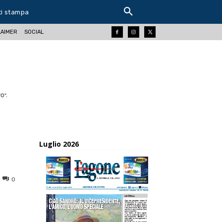
ti stampa
LAIMER
SOCIAL
O".
Luglio 2026
0
ReddIt
Tumblr
Telegram
Viber