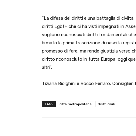
“La difesa dei diritti è una battaglia di civiltà
diritti Lgbt+ che ci ha visti impegnati in Ass
vogliono riconosciuti diritti fondamentali che
firmato la prima trascrizione di nascita reg
promesso di fare, ma rende giustizia verso chi
diritto riconosciuto in tutta Europa; oggi questi
altri”.
Tiziana Biolghini e Rocco Ferraro, Consiglieri
TAGS
città metropolitana
diritti civili
E-mail
Condividere