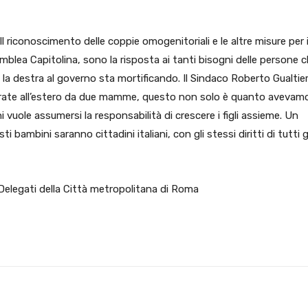
. Il riconoscimento delle coppie omogenitoriali e le altre misure per 
emblea Capitolina, sono la risposta ai tanti bisogni delle persone 
 la destra al governo sta mortificando. Il Sindaco Roberto Gualtier
istrate all’estero da due mamme, questo non solo è quanto avevam
 vuole assumersi la responsabilità di crescere i figli assieme. Un
 bambini saranno cittadini italiani, con gli stessi diritti di tutti g
 Delegati della Città metropolitana di Roma
X
WhatsApp
Facebook
Pinterest