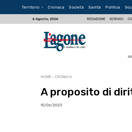
Territorio
Cronaca
Società
Sanità
Politica
Scu
REDAZIONE
SCRIVICI
CO
6 Agosto, 2026
GI
HOME
CRONACA
A proposito di dirit
10/06/2023
E-mail
X
WhatsA