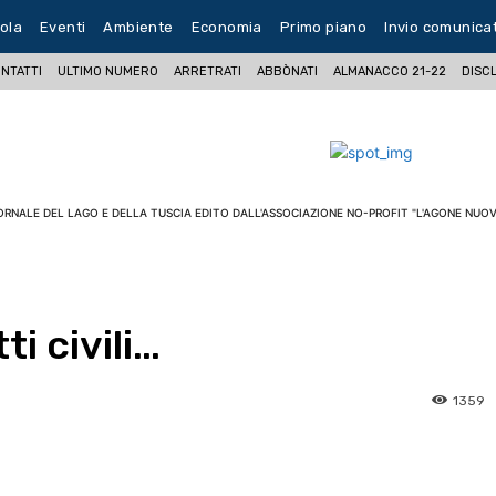
ola
Eventi
Ambiente
Economia
Primo piano
Invio comunica
NTATTI
ULTIMO NUMERO
ARRETRATI
ABBÒNATI
ALMANACCO 21-22
DISC
ORNALE DEL LAGO E DELLA TUSCIA EDITO DALL'ASSOCIAZIONE NO-PROFIT "L'AGONE NUOV
ti civili…
1359
pp
Facebook
Pinterest
Linkedin