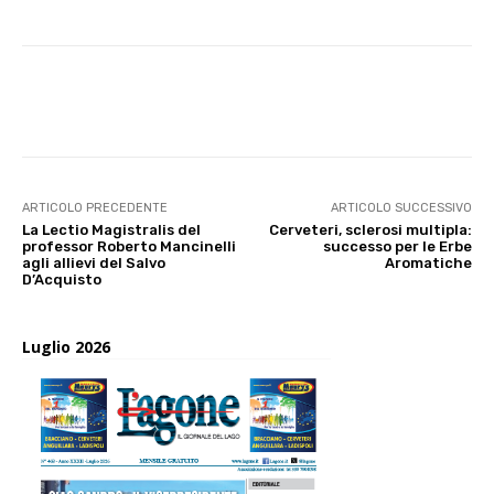
E-mail
X
WhatsApp
Face
ARTICOLO PRECEDENTE
ARTICOLO SUCCESSIVO
La Lectio Magistralis del
Cerveteri, sclerosi multipla:
professor Roberto Mancinelli
successo per le Erbe
agli allievi del Salvo
Aromatiche
D’Acquisto
Luglio 2026