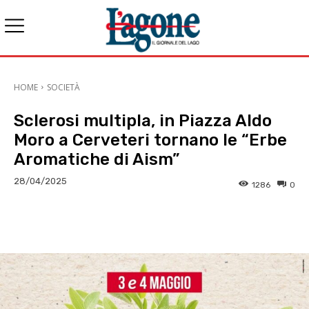
HOME
SOCIETÀ
Sclerosi multipla, in Piazza Aldo
Moro a Cerveteri tornano le “Erbe
Aromatiche di Aism”
28/04/2025
1286
0
E-mail
X
WhatsApp
Face