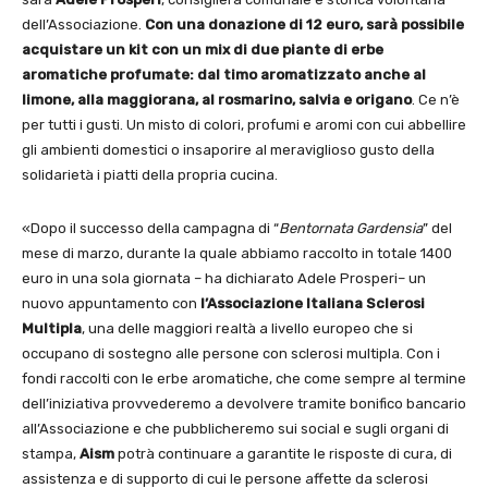
dell’Associazione.
Con una donazione di 12 euro, sarà possibile
acquistare un kit con un mix di due piante di erbe
aromatiche profumate: dal timo aromatizzato anche al
limone, alla maggiorana, al rosmarino, salvia e origano
. Ce n’è
per tutti i gusti. Un misto di colori, profumi e aromi con cui abbellire
gli ambienti domestici o insaporire al meraviglioso gusto della
solidarietà i piatti della propria cucina.
«Dopo il successo della campagna di “
Bentornata Gardensia
” del
mese di marzo, durante la quale abbiamo raccolto in totale 1400
euro in una sola giornata – ha dichiarato Adele Prosperi– un
nuovo appuntamento con
l’Associazione Italiana Sclerosi
Multipla
, una delle maggiori realtà a livello europeo che si
occupano di sostegno alle persone con sclerosi multipla. Con i
fondi raccolti con le erbe aromatiche, che come sempre al termine
dell’iniziativa provvederemo a devolvere tramite bonifico bancario
all’Associazione e che pubblicheremo sui social e sugli organi di
stampa,
Aism
potrà continuare a garantite le risposte di cura, di
assistenza e di supporto di cui le persone affette da sclerosi