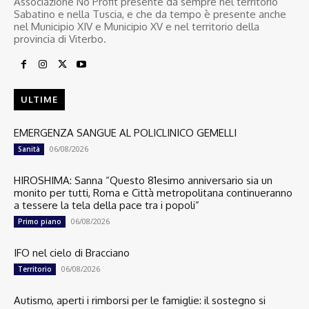
Associazione No Profit presente da sempre nel territorio
Sabatino e nella Tuscia, e che da tempo è presente anche
nel Municipio XIV e Municipio XV e nel territorio della
provincia di Viterbo.
ULTIME
EMERGENZA SANGUE AL POLICLINICO GEMELLI
06/08/2026
Sanità
HIROSHIMA: Sanna “Questo 81esimo anniversario sia un
monito per tutti, Roma e Città metropolitana continueranno
a tessere la tela della pace tra i popoli”
06/08/2026
Primo piano
IFO nel cielo di Bracciano
06/08/2026
Territorio
Autismo, aperti i rimborsi per le famiglie: il sostegno si