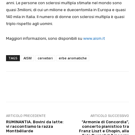
anni. Le persone con sclerosi multipla stimate nel mondo sono
quasi 3milioni, di cui un milione e duecentomila in Europa e quasi
140 mila in Italia. Il numero di donne con sclerosi multipla è quasi
triplo rispetto agli uomini.
Maggiori informazioni, sono disponibili su
www.aism.it
TAGS
AISM
cerveteri
erbe aromatiche
E-mail
X
WhatsApp
Face
ARTICOLO PRECEDENTE
ARTICOLO SUCCESSIVO
RUMINANTIA. Bovini da latte:
“Armonie di Concordia”,
vi raccontiamo la razza
concerto pianistico tra
Montbéliarde
Franz Liszt e Chopin, alla