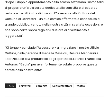
“Dopo il doppio appuntamento della scorsa settimana, siamo felici
di proporre un’altra serata dedicata alla comicità e al cabaret
nella nostra città – ha dichiarato l’Assessore alla Cultura del
Comune di Cerveteri – un duo comico affermato e conosciuto al
grande pubblico, venuto nella nostra città in svariate occasioni, e
che sono certa saprà regalarvi due ore di divertimento e
leggerezza”.
“Ci tengo – conclude l’Assessore – a ringraziare il nostro Ufficio
Cultura, nelle persone di Isabella Massicci, Desiree Mencarini e
Fabrizio Sale e la produttrice degli spettacoli, l’attrice Francesca
Antonaci “Gegia” per aver fortemente voluto proporre queste
serate nella nostra città”.
TAGS
cerveteri
comicità
Sequestrattori
teatro
E-mail
X
WhatsApp
Face