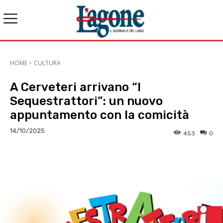
HOME
CULTURA
A Cerveteri arrivano “I
Sequestrattori”: un nuovo
appuntamento con la comicità
14/10/2025
453
0
E-mail
X
WhatsApp
Face