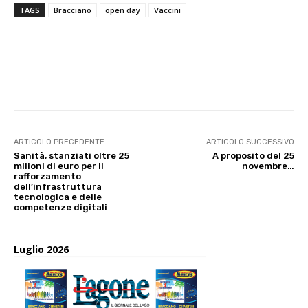
TAGS
Bracciano
open day
Vaccini
E-mail
X
WhatsApp
Face
ARTICOLO PRECEDENTE
ARTICOLO SUCCESSIVO
Sanità, stanziati oltre 25
A proposito del 25
milioni di euro per il
novembre…
rafforzamento
dell’infrastruttura
tecnologica e delle
competenze digitali
Luglio 2026