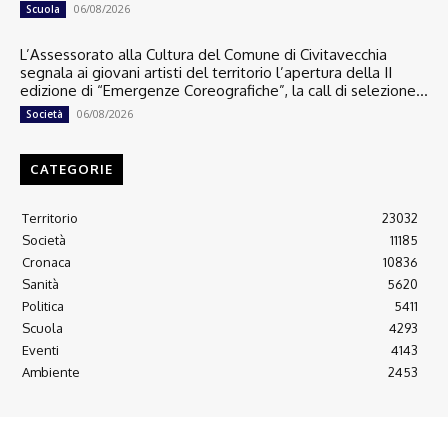
06/08/2026
Scuola
L’Assessorato alla Cultura del Comune di Civitavecchia
segnala ai giovani artisti del territorio l’apertura della II
edizione di “Emergenze Coreografiche”, la call di selezione...
06/08/2026
Società
CATEGORIE
Territorio
23032
Società
11185
Cronaca
10836
Sanità
5620
Politica
5411
Scuola
4293
Eventi
4143
Ambiente
2453
© 2022 Copyright All Rights reserved.