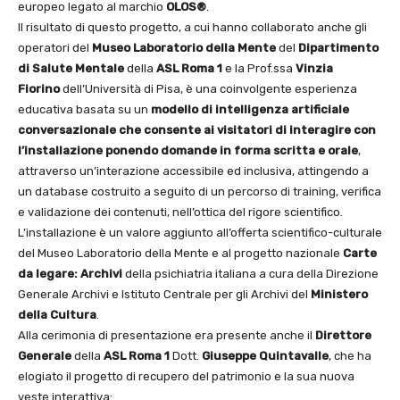
europeo legato al marchio
OLOS
®
.
Il risultato di questo progetto, a cui hanno collaborato anche gli
operatori del
Museo Laboratorio della Mente
del
Dipartimento
di Salute Mentale
della
ASL Roma 1
e la Prof.ssa
Vinzia
Fiorino
dell’Università di Pisa, è una coinvolgente esperienza
educativa basata su un
modello di intelligenza artificiale
conversazionale che consente ai visitatori di interagire con
l’installazione ponendo domande in forma scritta e orale
,
attraverso un’interazione accessibile ed inclusiva, attingendo a
un database costruito a seguito di un percorso di training, verifica
e validazione dei contenuti, nell’ottica del rigore scientifico.
L’installazione è un valore aggiunto all’offerta scientifico-culturale
del Museo Laboratorio della Mente e al progetto nazionale
Carte
da legare: Archivi
della psichiatria italiana a cura della Direzione
Generale Archivi e Istituto Centrale per gli Archivi del
Ministero
della Cultura
.
Alla cerimonia di presentazione era presente anche il
Direttore
Generale
della
ASL Roma 1
Dott.
Giuseppe Quintavalle
, che ha
elogiato il progetto di recupero del patrimonio e la sua nuova
veste interattiva: