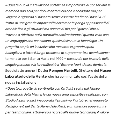
«
Questa nuova installazione sottolinea l’importanza di conservare la
memoria non solo per documentare ciò che è accaduto ma per
volgere lo sguardo al passato senza esserne testimoni passivi. Si
tratta di una grande opportunità certamente per gli appassionati di
archivistica e gli studiosi ma ancora di più per i giovani che si
trovano a riflettere sulla normalità confrontandosi questa volta con
un linguaggio che conoscono, quello delle nuove tecnologie. Un
progetto ampio ed inclusivo che racconta la grande opera
basagliana e tutto il lungo processo di superamento e dismissione
–
terminato per il Santa Maria nel 1999 –
passando per le storie delle
singole persone e la loro difficoltà a “Entrare fuori, Uscire dentro”
».
Soddisfatto anche il Dottor
Pompeo Martelli
, Direttore del
Museo
Laboratorio della Mente
, che ha commentato così l’avvio della
nuova installazione
«
Questo progetto, in continuità con l’attività svolta dal Museo
Laboratorio della Mente, la cui nuova area espositiva realizzato con
Studio Azzurro sarà inaugurata il prossimo 9 ottobre nel rinnovato
Padiglione 6 del Santa Maria della Pietà, è un’ulteriore opportunità
per testimoniare, attraverso il ricorso alle nuove tecnologie, il valore