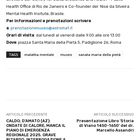
Health Office di Rio de Janeiro e Co-founder del Nise da Silveira
Mental Health Insitute, Brasile.
Per informazioni e prenotazioni scrivere
a
:
prenotazionimuseo@aslroma1.it
Orari di visita
: dal lunedì al venerdì dalle 9.00 alle ore 13.00
Dove
: piazza Santa Maria della Pietà 5, Padiglione 26, Roma
TAGS
malattia mentale
museo
sanata maria della pietà
E-mail
X
WhatsApp
Face
ARTICOLO PRECEDENTE
ARTICOLO SUCCESSIVO
CALDO; D’AMATO (AZ):
Presentazione Libro ‘Storia
ONDATE DI CALORE, MANCA IL
di Viano 1450-1650’ del dr.
PIANO DI EMERGENZA
Marcello Assandri
REGIONALE 2025. GRAVE
RITARDO. INTERROGAZIONE A