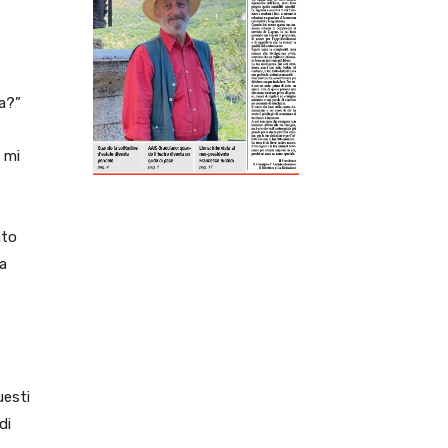
ReddIt
Tumblr
Telegram
Viber
ia?”
f mi
ato
la
uesti
di