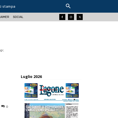
ti stampa
LAIMER
SOCIAL
O".
Luglio 2026
0