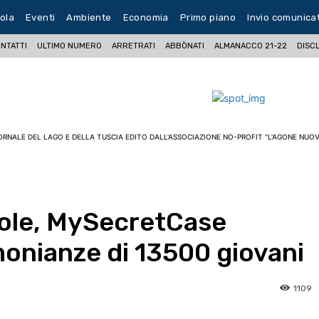
ola
Eventi
Ambiente
Economia
Primo piano
Invio comunica
NTATTI
ULTIMO NUMERO
ARRETRATI
ABBÒNATI
ALMANACCO 21-22
DISC
ORNALE DEL LAGO E DELLA TUSCIA EDITO DALL'ASSOCIAZIONE NO-PROFIT "L'AGONE NUOV
uole, MySecretCase
monianze di 13500 giovani
1109