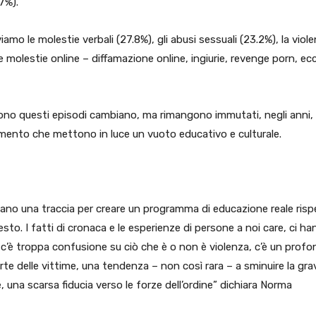
7%).
iamo le molestie verbali (27.8%), gli abusi sessuali (23.2%), la viol
le molestie online – diffamazione online, ingiurie, revenge porn, ecc
ngono questi episodi cambiano, ma rimangono immutati, negli anni, 
mento che mettono in luce un vuoto educativo e culturale.
siano una traccia per creare un programma di educazione reale ris
to. I fatti di cronaca e le esperienze di persone a noi care, ci h
 c’è troppa confusione su ciò che è o non è violenza, c’è un prof
te delle vittime, una tendenza – non così rara – a sminuire la gra
te, una scarsa fiducia verso le forze dell’ordine” dichiara Norma