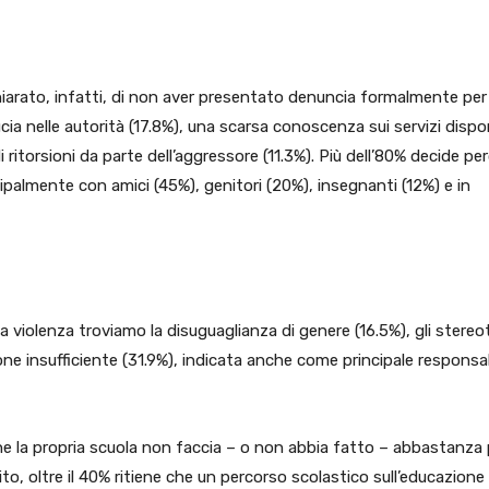
hiarato, infatti, di non aver presentato denuncia formalmente per
ia nelle autorità (17.8%), una scarsa conoscenza sui servizi dispon
 ritorsioni da parte dell’aggressore (11.3%). Più dell’80% decide per
ncipalmente con amici (45%), genitori (20%), insegnanti (12%) e in
lla violenza troviamo la disuguaglianza di genere (16.5%), gli stereot
one insufficiente (31.9%), indicata anche come principale responsa
che la propria scuola non faccia – o non abbia fatto – abbastanza 
o, oltre il 40% ritiene che un percorso scolastico sull’educazione