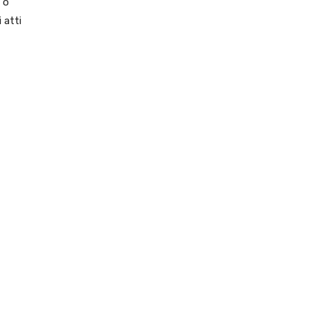
 o
 atti