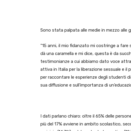
E-mail
X
WhatsA
Sono stata palpata alle medie in mezzo alle 
“15 anni, il mio fidanzato mi costringe a fare 
dà una caramella e mi dice, questa è da succh
testimonianze a cui abbiamo dato voce attr
attiva in Italia per la liberazione sessuale e 
per raccontare le esperienze degli studenti di 
sua diffusione e sull’importanza di un’educazio
I dati parlano chiaro: oltre il 65% delle perso
più del 17% avviene in ambito scolastico, seco