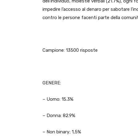
dell’individuo, molestie verbali (21.7%), ogni
impedire l’accesso al denaro per sabotare l’ind
contro le persone facenti parte della comuni
Campione: 13500 risposte
GENERE:
– Uomo: 15.3%
– Donna: 82.9%
– Non binary; 1,5%