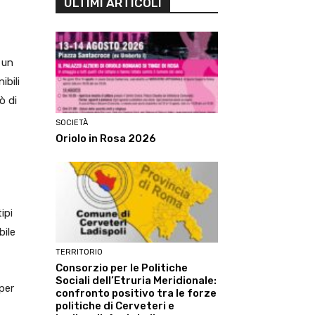
ULTIMI ARTICOLI
 un
ibili
ò di
SOCIETÀ
Oriolo in Rosa 2026
ipi
bile
TERRITORIO
Consorzio per le Politiche
Sociali dell’Etruria Meridionale:
per
confronto positivo tra le forze
politiche di Cerveteri e