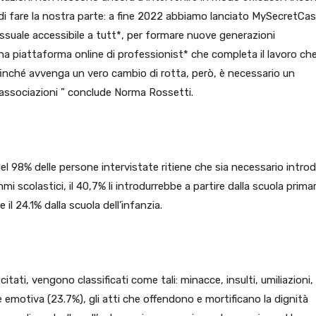
i fare la nostra parte: a fine 2022 abbiamo lanciato MySecretCa
suale accessibile a tutt*, per formare nuove generazioni
na piattaforma online di professionist* che completa il lavoro ch
Affinché avvenga un vero cambio di rotta, però, è necessario un
 associazioni ” conclude Norma Rossetti.
el 98% delle persone intervistate ritiene che sia necessario introd
i scolastici, il 40,7% li introdurrebbe a partire dalla scuola primari
il 24.1% dalla scuola dell’infanzia.
citati, vengono classificati come tali: minacce, insulti, umiliazioni,
 emotiva (23.7%), gli atti che offendono e mortificano la dignità