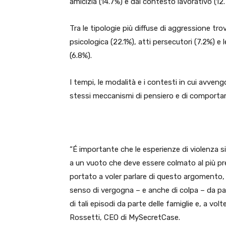
amicizia (14.7%) e dal contesto lavorativo (12.
Tra le tipologie più diffuse di aggressione trov
psicologica (22.1%), atti persecutori (7.2%) e 
(6.8%).
I tempi, le modalità e i contesti in cui avve
stessi meccanismi di pensiero e di comporta
“É importante che le esperienze di violenza 
a un vuoto che deve essere colmato al più pres
portato a voler parlare di questo argomento,
senso di vergogna – e anche di colpa – da par
di tali episodi da parte delle famiglie e, a vol
Rossetti, CEO di MySecretCase.