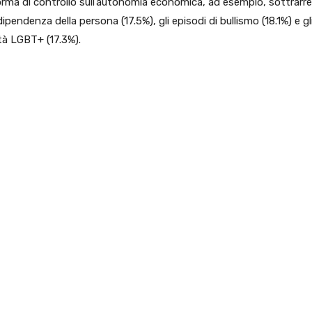
 forma di controllo sull’autonomia economica, ad esempio, sottrarre
ipendenza della persona (17.5%), gli episodi di bullismo (18.1%) e gli
tà LGBT+ (17.3%).