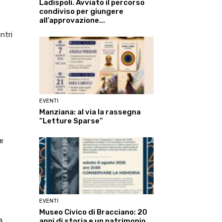
Ladispoli. Avviato il percorso
condiviso per giungere
all’approvazione...
ntri
EVENTI
Manziana: al via la rassegna
“Letture Sparse”
he
EVENTI
Museo Civico di Bracciano: 20
a
anni di storia e un patrimonio