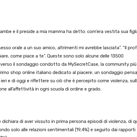
pp
Facebook
Pinterest
Linkedin
gambe e il preside a mia mamma ha detto: com’era vestita sua figl
sesso orale a un suo amico, altrimenti mi avrebbe lasciata”. “Il pro
iare, come piace a te”. Queste sono solo alcune delle 13500
averso il sondaggio condotto da MySecretCase, la community più
il primo shop online italiano dedicato al piacere; un sondaggio pens
ieri e di oggi e riflettere su ciò che è percepito come violenza, sul
ne all’affettività in ogni scuola di ordine e grado.
ne dichiara di aver vissuto in prima persona episodi di violenza, di q
ndo solo alle relazioni sentimentali (19,4%) e seguito dai rapporti 