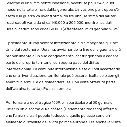
l’allarme di una imminente invasione, avvenuta poi il 24 di quel
mese, nella totale incredulità generale. L’invasione purtroppo c’è
stata e la guerra va avanti ormai da tre anni, la stima dei militari
russi caduti varia da circa 140.000 a 200.000, mentre i soldati
ucraini caduti sono circa 80.000 (Affaritaliani.it, 31 gennaio 2025).
Il presidente Trump sembra intenzionato a disimpegnare gli Stati
Uniti dal sostenere l’Ucraina, avvicinando la fine della guerra o più
probabilmente a un suo congelamento, costringendola a cedere
parte del proprio territorio con buona pace del diritto
internazionale. La comunità internazionale sta quindi accettando
che una rivendicazione territoriale può essere risolta solo con gli
eserciti in armi. C’è da domandarsi se, una volta ottenuta parte
dell’Ucraina (o tutta), Putin si fermerà.
Per tornare a quel tragico 1939, e in particolare al 30 gennaio,
Hitler in un discorso al Raichstag (Parlamento tedesco) afferma
che l’amicizia tra il popolo tedesco e quello polacco sono un
elemento di stabilità della vita politica europea. C’è anche la visita