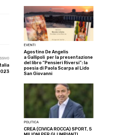
Linkedin
ReddIt
Tumblr
Te
EVENTI
Agostino De Angelis
a Gallipoli per la presentazione
SSIVO
del libro “Pensieri Riversi”: la
talia
poesia di Paola Scarpa al Lido
2023
San Giovanni
POLITICA
CREA (CIVICA ROCCA) SPORT, 5
MILIONI PER GLI IMPIANTI