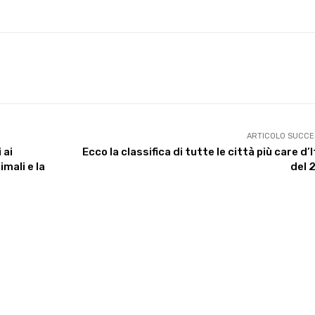
X
WhatsApp
Facebook
Pinterest
ARTICOLO SUCCE
 ai
Ecco la classifica di tutte le città più care d’I
imali e la
del 