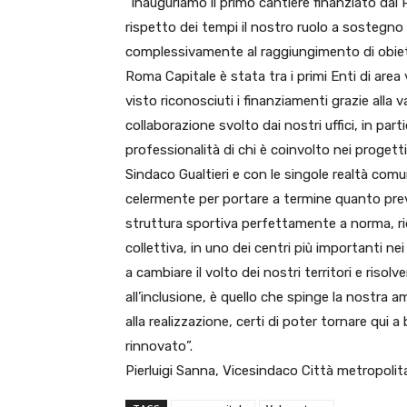
“Inauguriamo il primo cantiere finanziato dal 
rispetto dei tempi il nostro ruolo a sostegno 
complessivamente al raggiungimento di obietti
Roma Capitale è stata tra i primi Enti di area
visto riconosciuti i finanziamenti grazie alla 
collaborazione svolto dai nostri uffici, in par
professionalità di chi è coinvolto nei progett
Sindaco Gualtieri e con le singole realtà comu
celermente per portare a termine quanto prev
struttura sportiva perfettamente a norma, riq
collettiva, in uno dei centri più importanti nei
a cambiare il volto dei nostri territori e risol
all’inclusione, è quello che spinge la nostra
alla realizzazione, certi di poter tornare qui a
rinnovato”.
Pierluigi Sanna, Vicesindaco Città metropoli