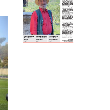
ReddIt
Tumblr
Telegram
Viber