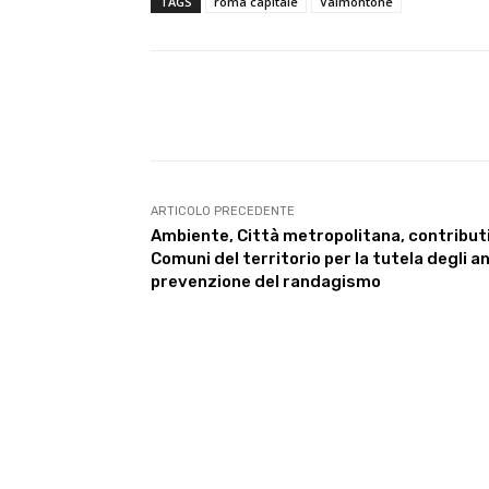
TAGS
roma capitale
Valmontone
E-mail
Condividere
ARTICOLO PRECEDENTE
Ambiente, Città metropolitana, contributi
Comuni del territorio per la tutela degli an
prevenzione del randagismo