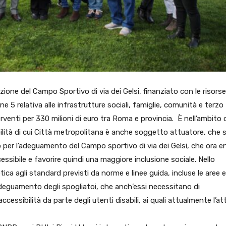
azione del Campo Sportivo di via dei Gelsi, finanziato con le risorse
ne 5 relativa alle infrastrutture sociali, famiglie, comunità e terzo
erventi per 330 milioni di euro tra Roma e provincia. È nell’ambito 
bilità di cui Città metropolitana è anche soggetto attuatore, che s
uro per l’adeguamento del Campo sportivo di via dei Gelsi, che ora e
cessibile e favorire quindi una maggiore inclusione sociale. Nello
letica agli standard previsti da norme e linee guida, incluse le aree e
l’adeguamento degli spogliatoi, che anch’essi necessitano di
ccessibilità da parte degli utenti disabili, ai quali attualmente l’att