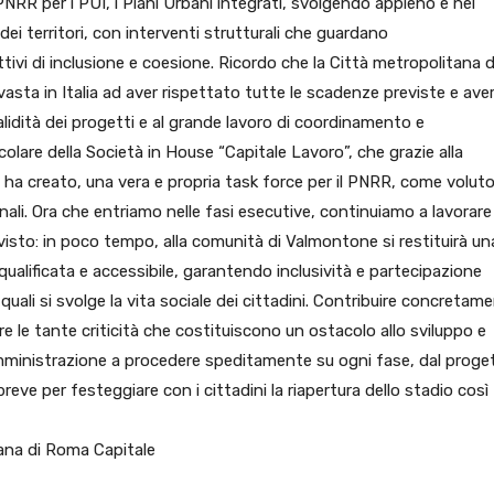
PNRR per i PUI, i Piani Urbani integrati, svolgendo appieno e nel
dei territori, con interventi strutturali che guardano
vi di inclusione e coesione. Ricordo che la Città metropolitana d
 vasta in Italia ad aver rispettato tutte le scadenze previste e ave
validità dei progetti e al grande lavoro di coordinamento e
ticolare della Società in House “Capitale Lavoro”, che grazie alla
i ha creato, una vera e propria task force per il PNRR, come voluto
nali. Ora che entriamo nelle fasi esecutive, continuiamo a lavorare
isto: in poco tempo, alla comunità di Valmontone si restituirà un
ualificata e accessibile, garantendo inclusività e partecipazione
 quali si svolge la vita sociale dei cittadini. Contribuire concretam
vere le tante criticità che costituiscono un ostacolo allo sviluppo e
 amministrazione a procedere speditamente su ogni fase, dal proge
 breve per festeggiare con i cittadini la riapertura dello stadio così
tana di Roma Capitale