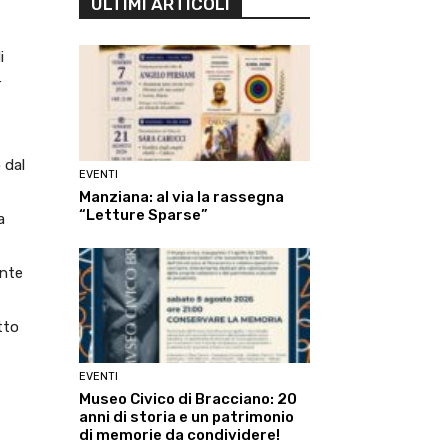
ULTIMI ARTICOLI
i
r
 dal
EVENTI
Manziana: al via la rassegna
“Letture Sparse”
a
ente
tto
EVENTI
Museo Civico di Bracciano: 20
anni di storia e un patrimonio
di memorie da condividere!