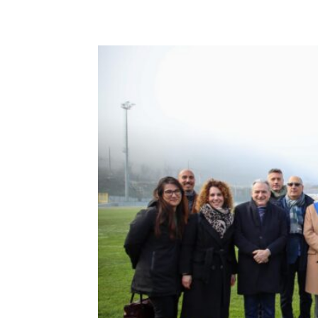
E-mail
X
WhatsA