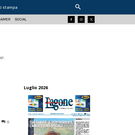
ti stampa
LAIMER
SOCIAL
O".
Luglio 2026
0