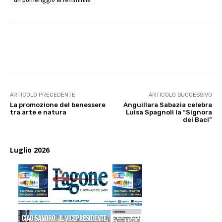
E-mail
X
WhatsApp
Face
ARTICOLO PRECEDENTE
ARTICOLO SUCCESSIVO
La promozione del benessere
Anguillara Sabazia celebra
tra arte e natura
Luisa Spagnoli la “Signora
dei Baci”
Luglio 2026