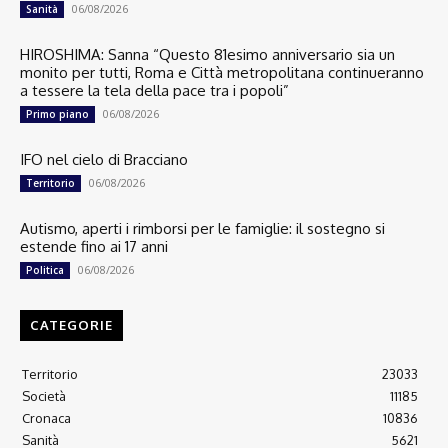
06/08/2026
Sanità
HIROSHIMA: Sanna “Questo 81esimo anniversario sia un
monito per tutti, Roma e Città metropolitana continueranno
a tessere la tela della pace tra i popoli”
06/08/2026
Primo piano
IFO nel cielo di Bracciano
06/08/2026
Territorio
Autismo, aperti i rimborsi per le famiglie: il sostegno si
estende fino ai 17 anni
06/08/2026
Politica
CATEGORIE
Territorio
23033
Società
11185
Cronaca
10836
Sanità
5621