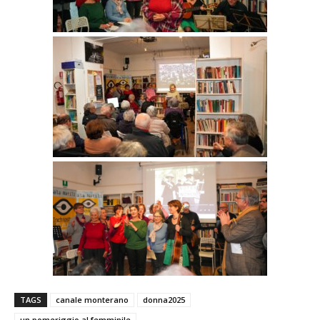
TAGS
canale monterano
donna2025
un pomeriggio al femminile