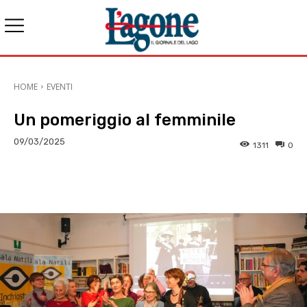
HOME
EVENTI
Un pomeriggio al femminile
09/03/2025
1311
0
E-mail
X
WhatsApp
Face