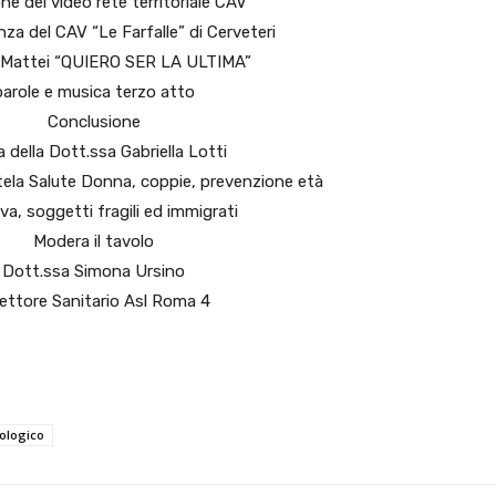
ne del video rete territoriale CAV
za del CAV “Le Farfalle” di Cerveteri
o Mattei “QUIERO SER LA ULTIMA”
parole e musica terzo atto
Conclusione
a della Dott.ssa Gabriella Lotti
ela Salute Donna, coppie, prevenzione età
va, soggetti fragili ed immigrati
Modera il tavolo
Dott.ssa Simona Ursino
rettore Sanitario Asl Roma 4
ologico