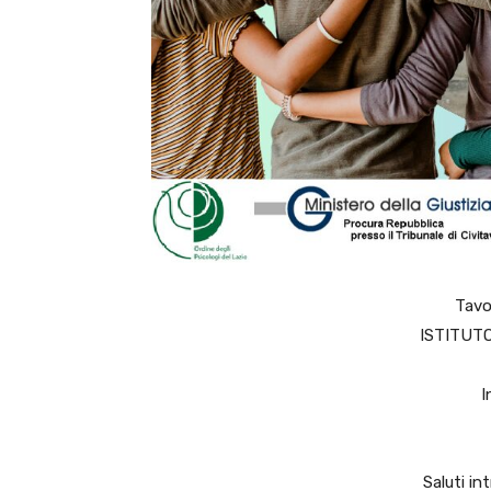
Tavo
ISTITUTO
I
Saluti in