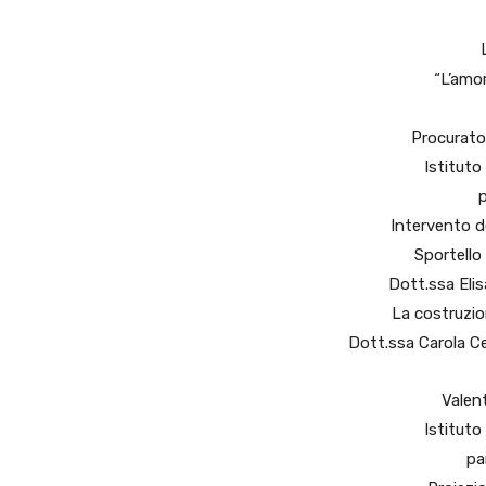
“L’amor
Procurator
Istitut
p
Intervento de
Sportello
Dott.ssa Elis
La costruzion
Dott.ssa Carola C
Valen
Istitut
pa