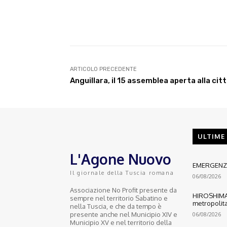
E-mail
Condividere
ARTICOLO PRECEDENTE
Anguillara, il 15 assemblea aperta alla ci
ULTIME
L'Agone Nuovo
EMERGENZA
Il giornale della Tuscia romana
06/08/2026
Associazione No Profit presente da
HIROSHIMA:
sempre nel territorio Sabatino e
metropolita
nella Tuscia, e che da tempo è
presente anche nel Municipio XIV e
06/08/2026
Municipio XV e nel territorio della