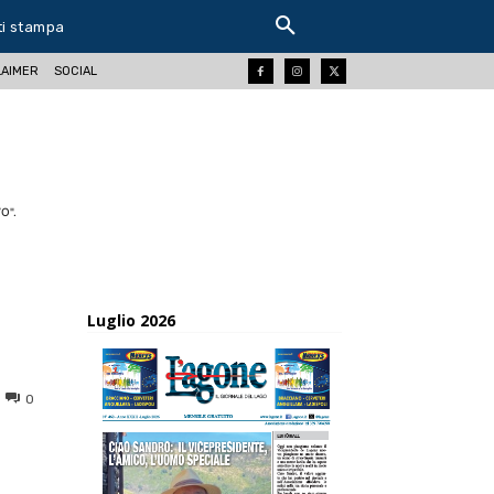
ti stampa
LAIMER
SOCIAL
O".
Luglio 2026
0
ReddIt
Tumblr
Telegram
Viber