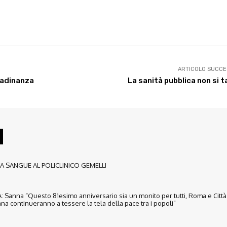
X
WhatsApp
Facebook
Pinterest
ARTICOLO SUCCE
ttadinanza
La sanità pubblica non si t
 SANGUE AL POLICLINICO GEMELLI
 Sanna “Questo 81esimo anniversario sia un monito per tutti, Roma e Città
na continueranno a tessere la tela della pace tra i popoli”