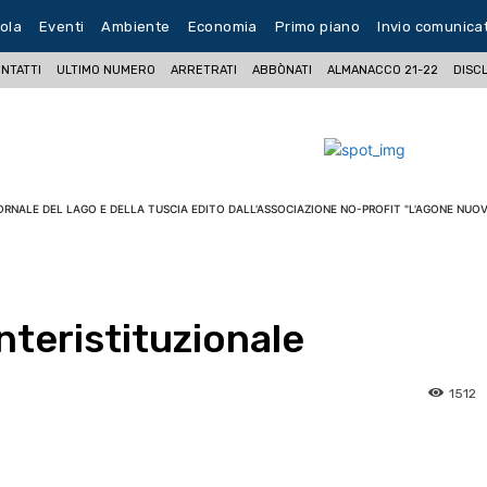
ola
Eventi
Ambiente
Economia
Primo piano
Invio comunica
NTATTI
ULTIMO NUMERO
ARRETRATI
ABBÒNATI
ALMANACCO 21-22
DISC
ORNALE DEL LAGO E DELLA TUSCIA EDITO DALL'ASSOCIAZIONE NO-PROFIT "L'AGONE NUOV
nteristituzionale
1512
pp
Facebook
Pinterest
Linkedin