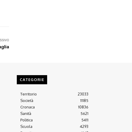
Linkedin
ReddIt
Tumblr
Te
SSIVO
aglia
CATEGORIE
Territorio
23033
Società
11185
Cronaca
10836
Sanità
5621
Politica
5411
Scuola
4293