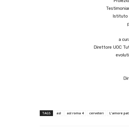
Proiezio
Testimonian
Istitut
a cur
Direttore UOC Tut
evoluti
Di
TAGS
asl
asl roma 4
cerveteri
L'amore pat