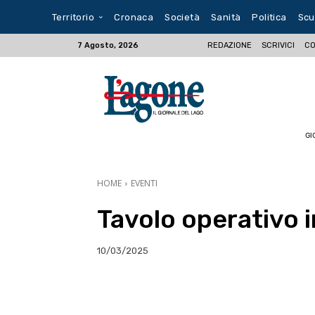
Territorio
Cronaca
Società
Sanità
Politica
Scu
REDAZIONE
SCRIVICI
CO
7 Agosto, 2026
GI
HOME
EVENTI
Tavolo operativo i
10/03/2025
E-mail
X
WhatsA