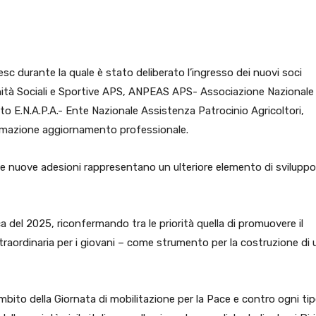
pp
Facebook
Pinterest
Linkedin
c durante la quale è stato deliberato l’ingresso dei nuovi soci
à Sociali e Sportive APS, ANPEAS APS- Associazione Nazionale
ato E.N.A.P.A.- Ente Nazionale Assistenza Patrocinio Agricoltori,
mazione aggiornamento professionale.
ste nuove adesioni rappresentano un ulteriore elemento di sviluppo
 del 2025, riconfermando tra le priorità quella di promuovere il
straordinaria per i giovani – come strumento per la costruzione di 
mbito della Giornata di mobilitazione per la Pace e contro ogni tip