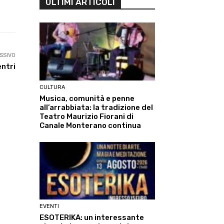
ULTIMI ARTICOLI
Linkedin
ReddIt
Tumblr
Te
SSIVO
entri
CULTURA
Musica, comunità e penne
all’arrabbiata: la tradizione del
Teatro Maurizio Fiorani di
Canale Monterano continua
EVENTI
ESOTERIKA: un interessante