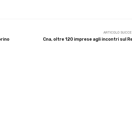
X
WhatsApp
Facebook
Pinterest
ARTICOLO SUCCE
orino
Cna, oltre 120 imprese agli incontri sul R