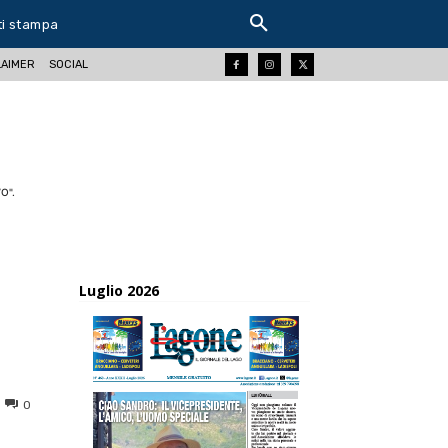
ti stampa
LAIMER
SOCIAL
O".
Luglio 2026
0