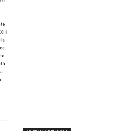
tti
nte
XIII
lla
ace,
sta
ità
ma
i