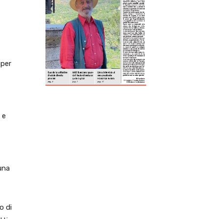
ReddIt
Tumblr
Telegram
Viber
 per
 e
una
o di