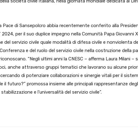
della società civile italiana, nella giornata mondiale dedicata ai Diri
la Pace di Sansepolcro abbia recentemente conferito alla Preside
” 2024, per il suo duplice impegno nella Comunità Papa Giovanni X
del servizio civile quale modalità di difesa civile e nonviolenta de
onferenza e del ruolo del servizio civile nella costruzione della p
riconoscano. “Negli ultimi anni la CNESC – afferma Laura Milani – 
oci, anche attraverso gruppi tematici che lavorano su alcune prior
 cercando di potenziare collaborazioni e sinergie vitali per il siste
e il futuro?” promossa insieme alle principali rappresentanze degl
stabilizzazione e l’universalità del servizio civile”.