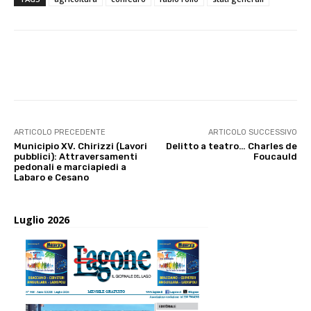
E-mail
X
WhatsApp
Face
ARTICOLO PRECEDENTE
ARTICOLO SUCCESSIVO
Municipio XV. Chirizzi (Lavori
Delitto a teatro… Charles de
pubblici): Attraversamenti
Foucauld
pedonali e marciapiedi a
Labaro e Cesano
Luglio 2026