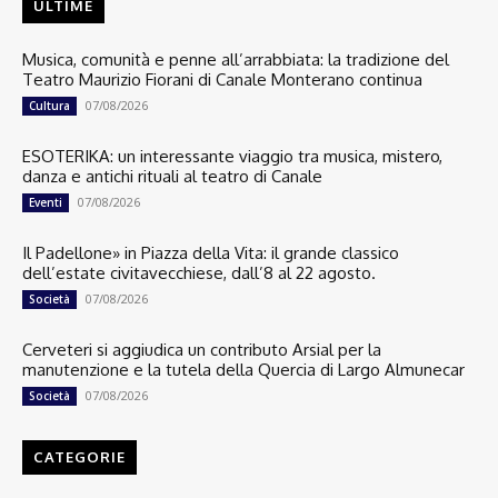
ULTIME
Musica, comunità e penne all’arrabbiata: la tradizione del
Teatro Maurizio Fiorani di Canale Monterano continua
07/08/2026
Cultura
ESOTERIKA: un interessante viaggio tra musica, mistero,
danza e antichi rituali al teatro di Canale
07/08/2026
Eventi
Il Padellone» in Piazza della Vita: il grande classico
dell’estate civitavecchiese, dall’8 al 22 agosto.
07/08/2026
Società
Cerveteri si aggiudica un contributo Arsial per la
manutenzione e la tutela della Quercia di Largo Almunecar
07/08/2026
Società
CATEGORIE