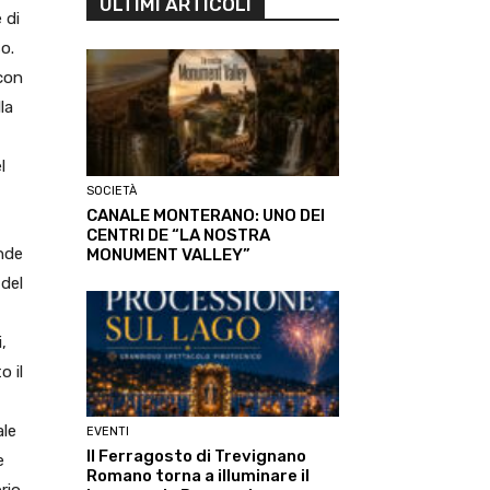
ULTIMI ARTICOLI
 di
so.
 con
la
l
SOCIETÀ
CANALE MONTERANO: UNO DEI
CENTRI DE “LA NOSTRA
ande
MONUMENT VALLEY”
 del
,
o il
ale
EVENTI
Il Ferragosto di Trevignano
e
Romano torna a illuminare il