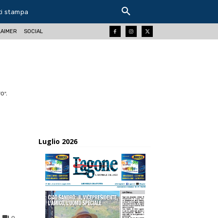
ti stampa
LAIMER
SOCIAL
O".
Luglio 2026
0