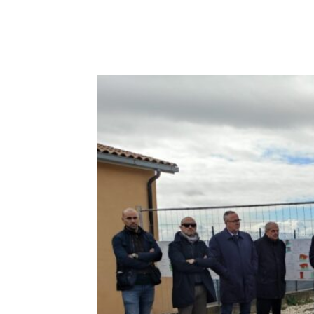
E-mail
X
WhatsA