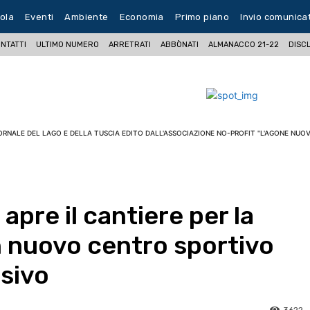
ola
Eventi
Ambiente
Economia
Primo piano
Invio comunica
NTATTI
ULTIMO NUMERO
ARRETRATI
ABBÒNATI
ALMANACCO 21-22
DISC
ORNALE DEL LAGO E DELLA TUSCIA EDITO DALL'ASSOCIAZIONE NO-PROFIT "L'AGONE NUOV
pre il cantiere per la
n nuovo centro sportivo
usivo
3622