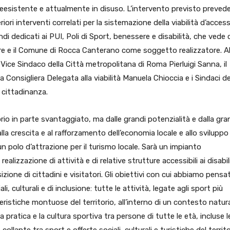
eesistente e attualmente in disuso. L’intervento previsto prevede
iori interventi correlati per la sistemazione della viabilità d’acces
di dedicati ai PUI, Poli di Sport, benessere e disabilità, che vede
 e il Comune di Rocca Canterano come soggetto realizzatore. Al
 Vice Sindaco della Città metropolitana di Roma Pierluigi Sanna, il
 Consigliera Delegata alla viabilità Manuela Chioccia e i Sindaci de
la cittadinanza.
rio in parte svantaggiato, ma dalle grandi potenzialità e dalla gr
lla crescita e al rafforzamento dell’economia locale e allo sviluppo
un polo d’attrazione per il turismo locale. Sarà un impianto
 realizzazione di attività e di relative strutture accessibili ai disabili
zione di cittadini e visitatori. Gli obiettivi con cui abbiamo pensat
 culturali e di inclusione: tutte le attività, legate agli sport più
eristiche montuose del territorio, all’interno di un contesto natur
a pratica e la cultura sportiva tra persone di tutte le età, incluse l