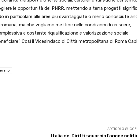
ollante tra sport e offerte sociali, culturali e turistiche del territo
liere le opportunità del PNRR, mettendo a terra progetti signific
ando in particolare alle aree più svantaggiate o meno conosciute an
cia romana, ma che vogliamo mettere nelle condizioni di crescere,
complessiva e costante riqualificazione e valorizzazione sociale,
neficiare”. Così il Vicesindaco di Città metropolitana di Roma Capi
terano
X
WhatsApp
Facebook
Pinterest
ARTICOLO SUCCE
Italia dei Diritti squarcia l’agone politi