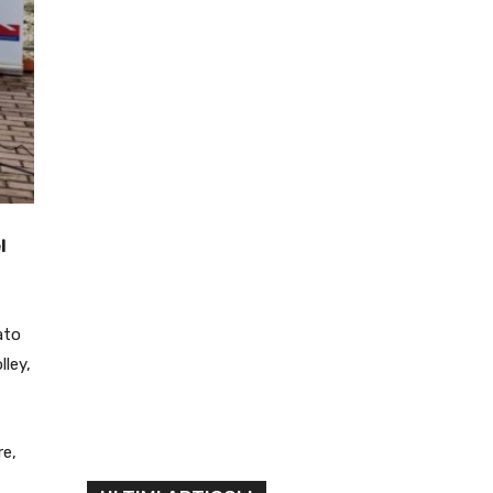
l
ato
ley,
re,