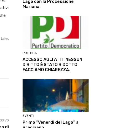
rio.
Lago con la Processione
Mariana.
ativi
che
tale,
POLITICA
ACCESSO AGLI ATTI: NESSUN
DIRITTO È STATO RIDOTTO.
FACCIAMO CHIAREZZA.
Linkedin
ReddIt
Tumblr
Te
EVENTI
SSIVO
Primo “Venerdì del Lago” a
co di
Bracciano