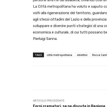
persone affette da disabilità, creando così un c
La Città metropolitana ha voluto e saputo cog
volti alla rigenerazione del territorio, guard
agli stessi cittadini del Lazio e della provin
sviluppare e divenire punti strategici di una 
economica e culturale, di cui tutti possano be
Pierluigi Sanna.
TAGS
città metropolitana
obiettivi
Rocca Can
E-mail
Condividere
ARTICOLO PRECEDENTE
Forni crematori, se ne discute in Regione