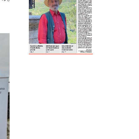
ReddIt
Tumblr
Telegram
Viber