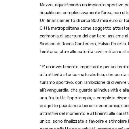
Mezzo, riqualificando un impianto sportivo pr
riqualificare complessivamente l’area, con ulter
Un finanziamento di circa 800 mila euro di fon
Città metropolitana come soggetto attuatore
cerimonia di apertura del cantiere, assieme al
Sindaco di Rocca Canterano, Fulvio Proietti, la
territorio, oltre alle autorità civili, militari e al
“E’ un investimento importante per un territo
attrattività storico-naturalistica, che punta a
turismo sportivo, con l’ambizione di divenire 
all’avanguardia, che guarda all’inclusività e alla
una fra tutte l’ippoterapia, a completa disposi
progetto guardano a benefici economici, sociali,
attrattivi del momento e attinenti alle caratt
unico, sono finalizzate a favorire e stimolare l