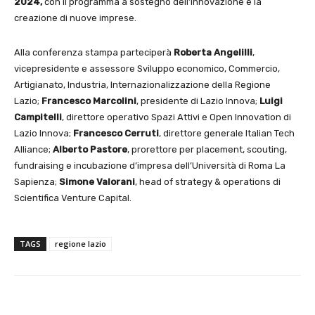
2024,
con il programma a sostegno dell’innovazione e la
creazione di nuove imprese.
Alla conferenza stampa parteciperà
Roberta Angelilli
,
vicepresidente e assessore Sviluppo economico, Commercio,
Artigianato, Industria, Internazionalizzazione della Regione
Lazio;
Francesco Marcolini
, presidente di Lazio Innova;
Luigi
Campitelli
, direttore operativo Spazi Attivi e Open Innovation di
Lazio Innova;
Francesco Cerruti
, direttore generale Italian Tech
Alliance;
Alberto Pastore
, prorettore per placement, scouting,
fundraising e incubazione d’impresa dell’Università di Roma La
Sapienza;
Simone Valorani
, head of strategy & operations di
Scientifica Venture Capital.
TAGS
regione lazio
E-mail
X
WhatsApp
Face