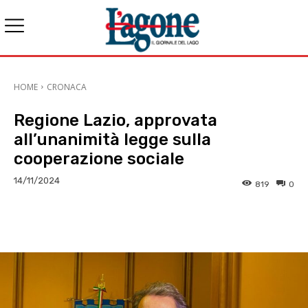
HOME
CRONACA
Regione Lazio, approvata
all’unanimità legge sulla
cooperazione sociale
14/11/2024
819
0
E-mail
X
WhatsApp
Face