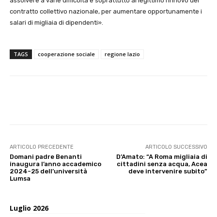
assolvere a varie difficoltà e soprattutto al legittimo rinnovo del
contratto collettivo nazionale, per aumentare opportunamente i
salari di migliaia di dipendenti».
TAGS
cooperazione sociale
regione lazio
E-mail
X
WhatsApp
Face
ARTICOLO PRECEDENTE
ARTICOLO SUCCESSIVO
Domani padre Benanti
D’Amato: “A Roma migliaia di
inaugura l’anno accademico
cittadini senza acqua, Acea
2024-25 dell’università
deve intervenire subito”
Lumsa
Luglio 2026