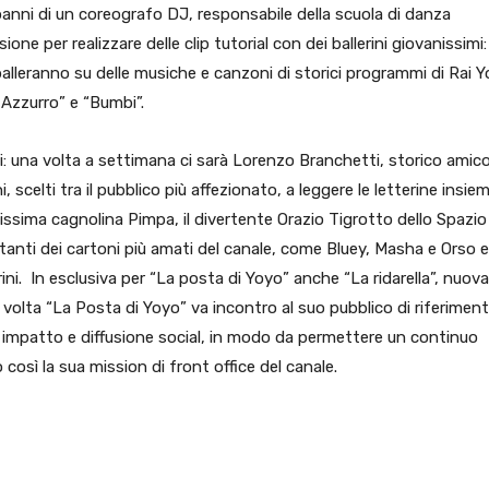
i panni di un coreografo DJ, responsabile della scuola di danza
ione per realizzare delle clip tutorial con dei ballerini giovanissimi:
lleranno su delle musiche e canzoni di storici programmi di Rai Y
 Azzurro” e “Bumbi”.
ti: una volta a settimana ci sarà Lorenzo Branchetti, storico amic
 scelti tra il pubblico più affezionato, a leggere le letterine insie
lcissima cagnolina Pimpa, il divertente Orazio Tigrotto dello Spazio
tanti dei cartoni più amati del canale, come Bluey, Masha e Orso e
ini. In esclusiva per “La posta di Yoyo” anche “La ridarella”, nuova
 volta “La Posta di Yoyo” va incontro al suo pubblico di riferimen
impatto e diffusione social, in modo da permettere un continuo
osì la sua mission di front office del canale.