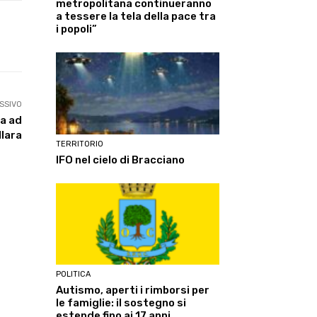
metropolitana continueranno
a tessere la tela della pace tra
i popoli”
Linkedin
ReddIt
Tumblr
Te
SSIVO
ca ad
llara
TERRITORIO
IFO nel cielo di Bracciano
POLITICA
Autismo, aperti i rimborsi per
le famiglie: il sostegno si
estende fino ai 17 anni