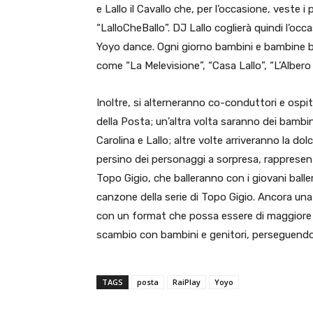
e Lallo il Cavallo che, per l’occasione, veste 
“LalloCheBallo”. DJ Lallo coglierà quindi l’occas
Yoyo dance. Ogni giorno bambini e bambine ba
come “La Melevisione”, “Casa Lallo”, “L’Albero
Inoltre, si alterneranno co-conduttori e ospi
della Posta; un’altra volta saranno dei bambini,
Carolina e Lallo; altre volte arriveranno la do
persino dei personaggi a sorpresa, rappresen
Topo Gigio, che balleranno con i giovani baller
canzone della serie di Topo Gigio. Ancora una
con un format che possa essere di maggiore 
scambio con bambini e genitori, perseguendo c
TAGS
posta
RaiPlay
Yoyo