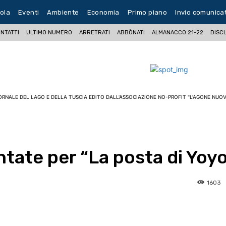
ola
Eventi
Ambiente
Economia
Primo piano
Invio comunica
NTATTI
ULTIMO NUMERO
ARRETRATI
ABBÒNATI
ALMANACCO 21-22
DISC
ORNALE DEL LAGO E DELLA TUSCIA EDITO DALL'ASSOCIAZIONE NO-PROFIT "L'AGONE NUOV
ntate per “La posta di Yoy
1603
pp
Facebook
Pinterest
Linkedin