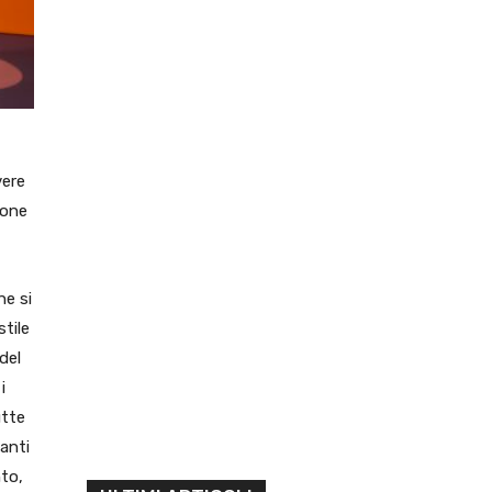
vere
ione
he si
stile
del
i
utte
anti
nto,