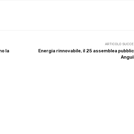
X
WhatsApp
Facebook
Pinterest
ARTICOLO SUCCE
no la
Energia rinnovabile, il 25 assemblea pubbli
Angui