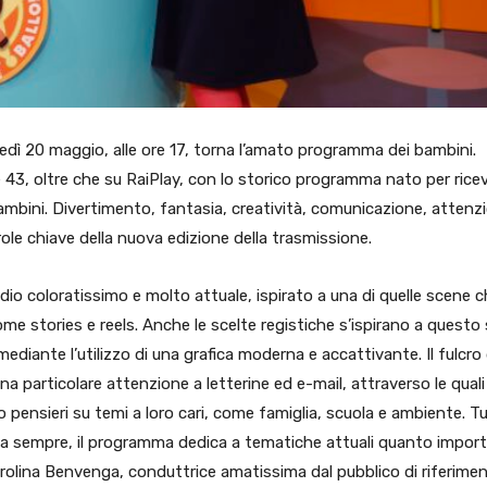
edì 20 maggio, alle ore 17, torna l’amato programma dei bambini.
 43, oltre che su RaiPlay, con lo storico programma nato per rice
i bambini. Divertimento, fantasia, creatività, comunicazione, attenz
role chiave della nuova edizione della trasmissione.
io coloratissimo e molto attuale, ispirato a una di quelle scene c
ome stories e reels. Anche le scelte registiche s’ispirano a questo 
mediante l’utilizzo di una grafica moderna e accattivante. Il fulcro 
a particolare attenzione a letterine ed e-mail, attraverso le quali 
 pensieri su temi a loro cari, come famiglia, scuola e ambiente. T
da sempre, il programma dedica a tematiche attuali quanto import
arolina Benvenga, conduttrice amatissima dal pubblico di riferime