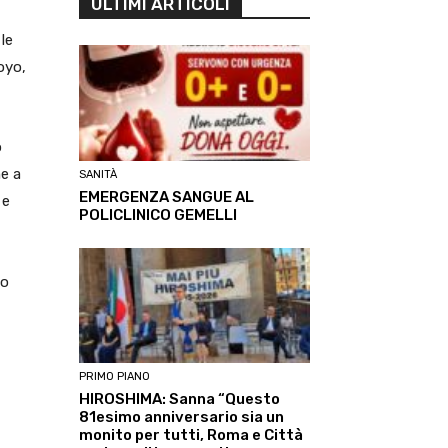
ULTIMI ARTICOLI
 le
oyo,
o
me a
SANITÀ
EMERGENZA SANGUE AL
 e
POLICLINICO GEMELLI
to
PRIMO PIANO
HIROSHIMA: Sanna “Questo
81esimo anniversario sia un
monito per tutti, Roma e Città