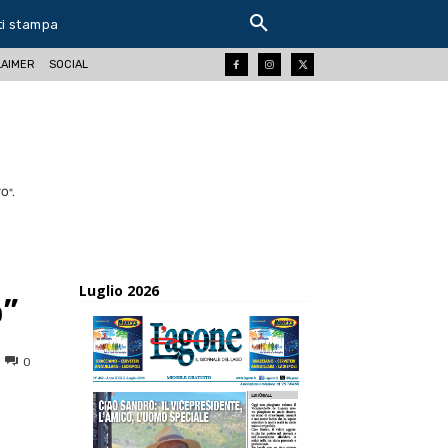
ti stampa
LAIMER
SOCIAL
O".
Luglio 2026
o”
0
ReddIt
Tumblr
Telegram
Viber