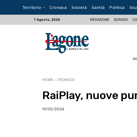
Territorio
Cronaca
Società
Sanità
Politica
Scu
REDAZIONE
SCRIVICI
CO
7 Agosto, 2026
GI
HOME
CRONACA
RaiPlay, nuove pu
19/05/2024
E-mail
X
WhatsA