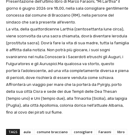
Presentazione dell’ultimo libro di Marco Faraoni, “Mi Larthia” il
giorno 6 giugno 2026 ore 18,00, nella sala consigliare gentilmente
concessa dal comune di Bracciano (RM), nella persone del
sindaco che sarà presente all’evento.
La vita, della quattordicenne Larthia (centosettanta lune circa),
viene sconvolta da una sacra chiamata, dovrà diventare Ierodula
(prostituta sacra). Dovrà fare la vita di sua madre, tutta la famiglia
è afflitta dalla notizia. Non potrà più giocare, i suoi sogni
svaniranno nel nulla.Conoscerà i Sacerdoti etruschi gli Auguri, i
Fulguratores e gli Auruspici.Ma qualcosa va storto, questo
porterà l’adolescente, ad una vita completamente diversa e piena
di pericoli, dove rischierà di essere venduta come schiava.
Affronterà un viaggio per mare che la porterà da Pyirgiy, porto
della sua città Cisra e sede dei due Templi delle Dea Thesan
(tempio uno) e Uni (tempio due), alla Trinacrlia (Sicilia), alla Iapigia
(Puglia), alla città Apollomia, colonia dorica nell’attuale Albania,
fino al covo dei pirati sul fiume.
TAGS
aula
comune bracciano
consigliare
Faraoni
libro