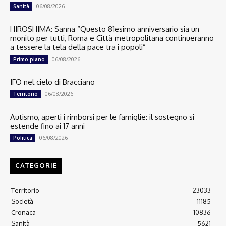
06/08/2026
Sanità
HIROSHIMA: Sanna “Questo 81esimo anniversario sia un
monito per tutti, Roma e Città metropolitana continueranno
a tessere la tela della pace tra i popoli”
06/08/2026
Primo piano
IFO nel cielo di Bracciano
06/08/2026
Territorio
Autismo, aperti i rimborsi per le famiglie: il sostegno si
estende fino ai 17 anni
06/08/2026
Politica
CATEGORIE
Territorio
23033
Società
11185
Cronaca
10836
Sanità
5621