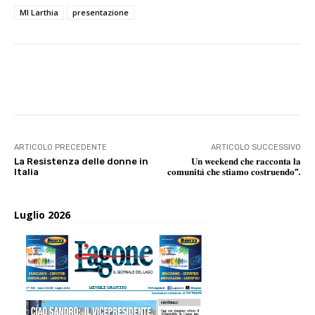
MI Larthia
presentazione
E-mail
X
WhatsApp
Face
ARTICOLO PRECEDENTE
ARTICOLO SUCCESSIVO
La Resistenza delle donne in
𝐔𝐧 𝐰𝐞𝐞𝐤𝐞𝐧𝐝 𝐜𝐡𝐞 𝐫𝐚𝐜𝐜𝐨𝐧𝐭𝐚 𝐥𝐚
Italia
𝐜𝐨𝐦𝐮𝐧𝐢𝐭𝐚̀ 𝐜𝐡𝐞 𝐬𝐭𝐢𝐚𝐦𝐨 𝐜𝐨𝐬𝐭𝐫𝐮𝐞𝐧𝐝𝐨”.
Luglio 2026