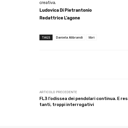
creativa.
Ludovica Di Pietrantonio
Redattrice L’agone
TAGS
Daniela Alibrandi
libri
E-mail
Condividere
ARTICOLO PRECEDENTE
FL3 l’odissea dei pendolari continua. E re
tanti, troppi interrogativi