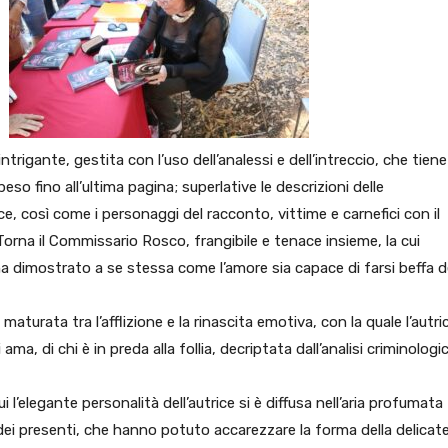
trigante, gestita con l’uso dell’analessi e dell’intreccio, che tiene 
peso fino all’ultima pagina; superlative le descrizioni delle
trice, così come i personaggi del racconto, vittime e carnefici con il
rna il Commissario Rosco, frangibile e tenace insieme, la cui
e ha dimostrato a se stessa come l’amore sia capace di farsi beffa d
 maturata tra l’afflizione e la rinascita emotiva, con la quale l’autric
i ama, di chi è in preda alla follia, decriptata dall’analisi criminologi
ui l’elegante personalità dell’autrice si è diffusa nell’aria profumata
o dei presenti, che hanno potuto accarezzare la forma della delicat