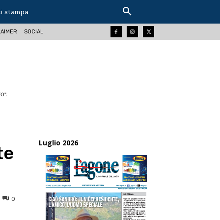
ti stampa
LAIMER
SOCIAL
O".
Luglio 2026
te
0