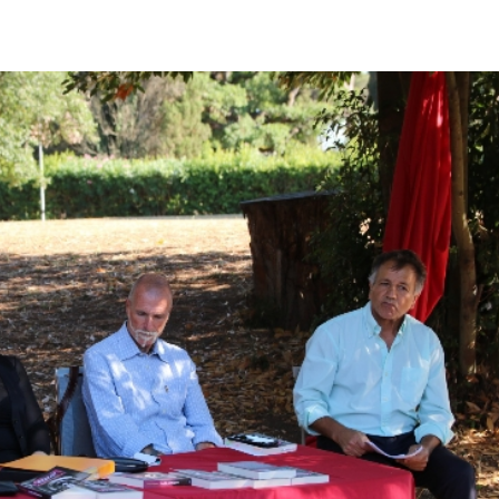
pp
Facebook
Pinterest
Linkedin