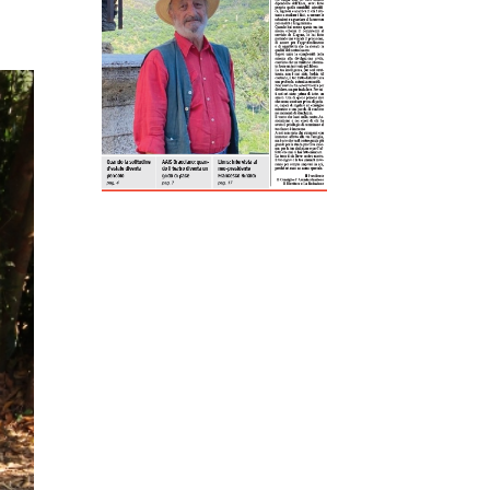
ReddIt
Tumblr
Telegram
Viber