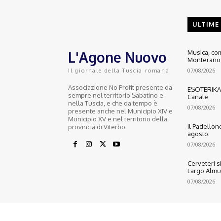
ULTIME
L'Agone Nuovo
Musica, com
Monterano 
07/08/2026
Il giornale della Tuscia romana
Associazione No Profit presente da
ESOTERIKA: 
sempre nel territorio Sabatino e
Canale
nella Tuscia, e che da tempo è
07/08/2026
presente anche nel Municipio XIV e
Municipio XV e nel territorio della
Il Padellone
provincia di Viterbo.
agosto.
07/08/2026
Cerveteri s
Largo Almu
07/08/2026
© 2022 Copyright All Rights reserved.
L'AGONE NUOVO - Associazione non lucrativa - C.F. 97316940580