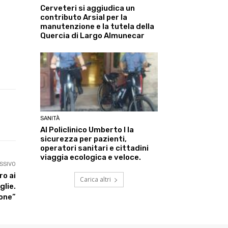
Cerveteri si aggiudica un
contributo Arsial per la
manutenzione e la tutela della
Quercia di Largo Almunecar
Linkedin
ReddIt
Tumblr
Te
SANITÀ
Al Policlinico Umberto I la
sicurezza per pazienti,
operatori sanitari e cittadini
viaggia ecologica e veloce.
SSIVO
ro ai
Carica altri
glie.
one”