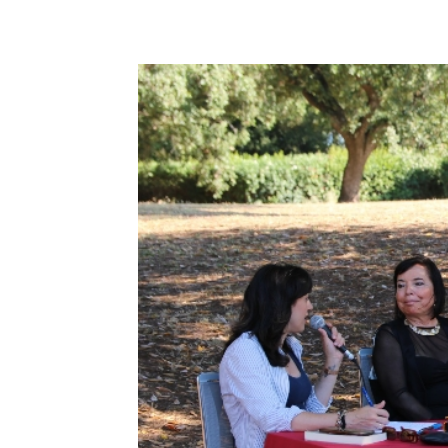
E-mail
X
WhatsA