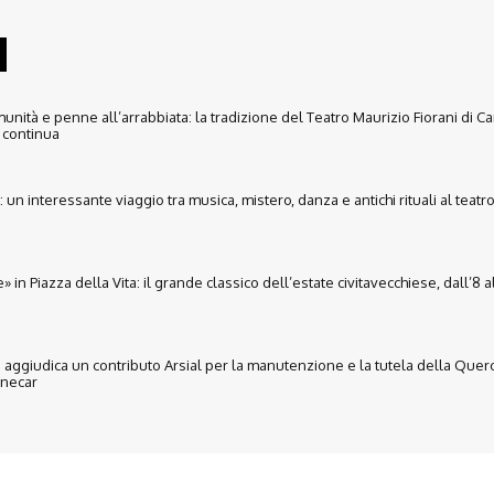
unità e penne all’arrabbiata: la tradizione del Teatro Maurizio Fiorani di C
continua
un interessante viaggio tra musica, mistero, danza e antichi rituali al teatro
» in Piazza della Vita: il grande classico dell’estate civitavecchiese, dall’8 a
i aggiudica un contributo Arsial per la manutenzione e la tutela della Querc
necar
Disclaimer
Ultimo Numero
Abbònati