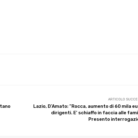
X
WhatsApp
Facebook
Pinterest
ARTICOLO SUCCE
stano
Lazio, D’Amato: “Rocca, aumento di 60 mila eu
dirigenti. E’ schiaffo in faccia alle fami
Presento interrogazi