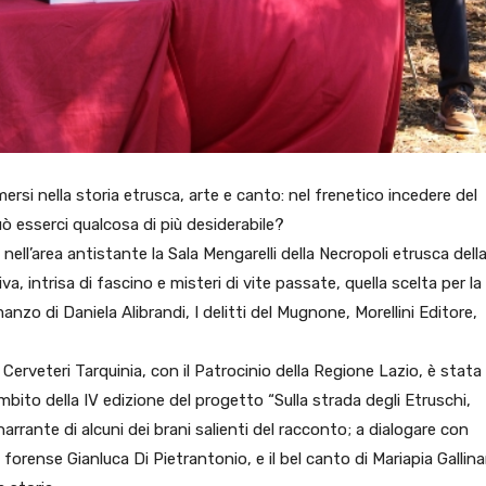
mmersi nella storia etrusca, arte e canto: nel frenetico incedere del
ò esserci qualcosa di più desiderabile?
nell’area antistante la Sala Mengarelli della Necropoli etrusca dell
, intrisa di fascino e misteri di vite passate, quella scelta per la
nzo di Daniela Alibrandi, I delitti del Mugnone, Morellini Editore,
Cerveteri Tarquinia, con il Patrocinio della Regione Lazio, è stata
’ambito della IV edizione del progetto “Sulla strada degli Etruschi,
arrante di alcuni dei brani salienti del racconto; a dialogare con
 forense Gianluca Di Pietrantonio, e il bel canto di Mariapia Gallinar