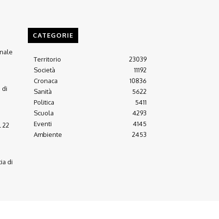
CATEGORIE
anale
Territorio
23039
Società
11192
Cronaca
10836
 di
Sanità
5622
Politica
5411
Scuola
4293
Eventi
4145
l 22
Ambiente
2453
ia di
Arretrati
Almanacco 21-22
Contatti
Scrivici