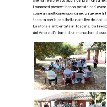
che ha interpretato alcuni dei brani citati nell
I numerosi presenti hanno potuto così avere 
come un multidimension crime, un genere lette
tessuta con le peculiarità narrative del noir, del
La storia è ambientata in Toscana, tra Firenz
dell’Arno e all’interno di un monastero di suore