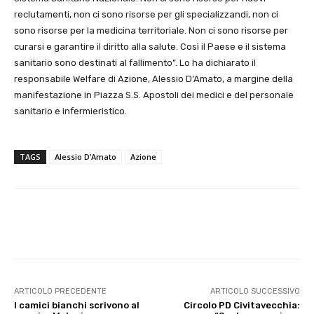
reclutamenti, non ci sono risorse per gli specializzandi, non ci
sono risorse per la medicina territoriale. Non ci sono risorse per
curarsi e garantire il diritto alla salute. Così il Paese e il sistema
sanitario sono destinati al fallimento”. Lo ha dichiarato il
responsabile Welfare di Azione, Alessio D’Amato, a margine della
manifestazione in Piazza S.S. Apostoli dei medici e del personale
sanitario e infermieristico.
TAGS
Alessio D’Amato
Azione
E-mail
X
WhatsApp
Face
ARTICOLO PRECEDENTE
ARTICOLO SUCCESSIVO
I camici bianchi scrivono al
Circolo PD Civitavecchia: