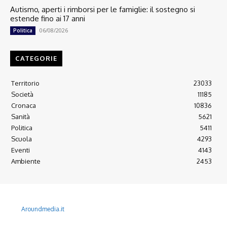
Autismo, aperti i rimborsi per le famiglie: il sostegno si
estende fino ai 17 anni
06/08/2026
Politica
CATEGORIE
Territorio
23033
Società
11185
Cronaca
10836
Sanità
5621
Politica
5411
Scuola
4293
Eventi
4143
Ambiente
2453
© 2022 Copyright All Rights reserved.
L'AGONE NUOVO - Associazione non lucrativa - C.F. 97316940580
Aroundmedia.it
Disclaimer
Ultimo Numero
Abbònati
Arretrati
Alma