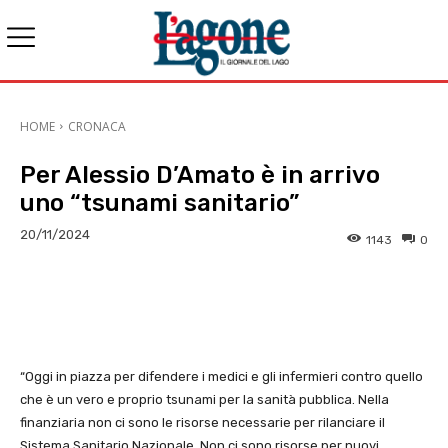
HOME
CRONACA
Per Alessio D’Amato è in arrivo
uno “tsunami sanitario”
20/11/2024
1143
0
E-mail
X
WhatsApp
Face
“Oggi in piazza per difendere i medici e gli infermieri contro quello
che è un vero e proprio tsunami per la sanità pubblica. Nella
finanziaria non ci sono le risorse necessarie per rilanciare il
Sistema Sanitario Nazionale. Non ci sono risorse per nuovi