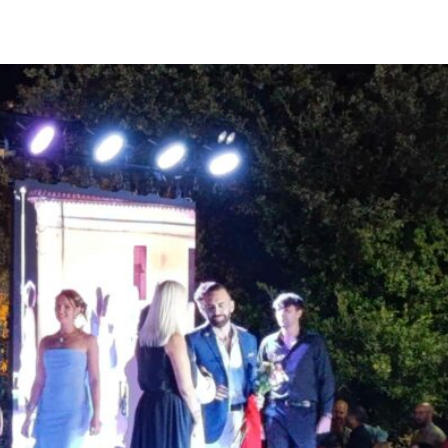
pp
Facebook
Pinterest
Linkedin