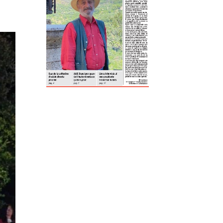
ReddIt
Tumblr
Telegram
Viber