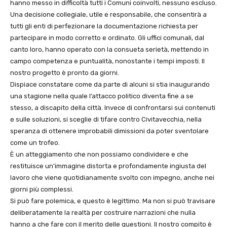
hanno messo in difficoltà tutti i Comuni coinvolti, nessuno escluso.
Una decisione collegiale, utile e responsabile, che consentirà a
tutti gli enti di perfezionare la documentazione richiesta per
partecipare in modo corretto e ordinato. Gli uffici comunali, dal
canto loro, hanno operato con la consueta serietà, mettendo in
campo competenza e puntualità, nonostante i tempi imposti. Il
nostro progetto è pronto da giorni.
Dispiace constatare come da parte di alcuni si stia inaugurando
una stagione nella quale l’attacco politico diventa fine a se
stesso, a discapito della città. Invece di confrontarsi sui contenuti
e sulle soluzioni, si sceglie di tifare contro Civitavecchia, nella
speranza di ottenere improbabili dimissioni da poter sventolare
come un trofeo.
È un atteggiamento che non possiamo condividere e che
restituisce un’immagine distorta e profondamente ingiusta del
lavoro che viene quotidianamente svolto con impegno, anche nei
giorni più complessi.
Si può fare polemica, e questo è legittimo. Ma non si può travisare
deliberatamente la realtà per costruire narrazioni che nulla
hanno a che fare con il merito delle questioni. Il nostro compito è