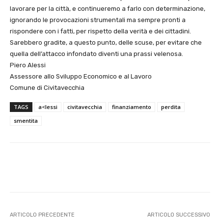
lavorare per la città, e continueremo a farlo con determinazione,
ignorando le provocazioni strumentali ma sempre pronti a
rispondere con i fatti, per rispetto della verità e dei cittadini.
Sarebbero gradite, a questo punto, delle scuse, per evitare che
quella dell’attacco infondato diventi una prassi velenosa.
Piero Alessi
Assessore allo Sviluppo Economico e al Lavoro
Comune di Civitavecchia
TAGS
a<lessi
civitavecchia
finanziamento
perdita
smentita
E-mail
X
WhatsApp
Face
ARTICOLO PRECEDENTE
ARTICOLO SUCCESSIVO