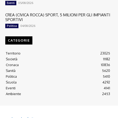
05/08/2026
Eventi
CREA (CIVICA ROCCA) SPORT, 5 MILIONI PER GLI IMPIANTI
SPORTIVI
04/08/2026
Politica
CATEGORIE
Territorio
23025
Società
11182
Cronaca
10836
Sanità
5620
Politica
5410
Scuola
4292
Eventi
4141
Ambiente
2453
© 2022 Copyright All Rights reserved.
L'AGONE NUOVO - Associazione non lucrativa - C.F. 97316940580